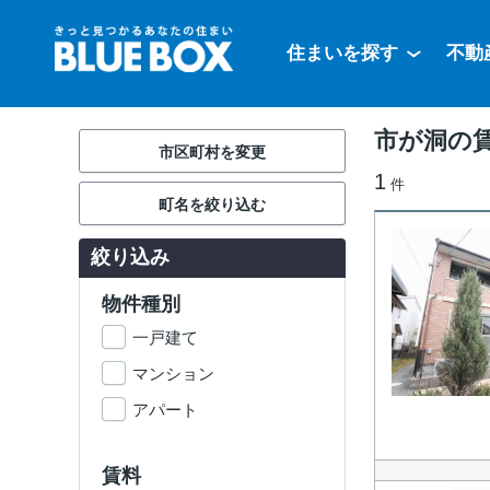
住まいを探す
不動
市が洞の
市区町村を変更
1
件
町名を絞り込む
絞り込み
物件種別
一戸建て
マンション
アパート
賃料