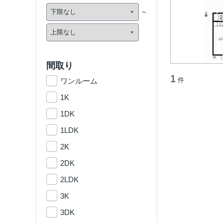
間取り
1
件
ワンルーム
1K
1DK
1LDK
2K
2DK
2LDK
3K
3DK