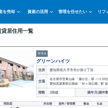
産を売却
資産の活用
管理を任せたい
リフ
賃貸居住用一覧
テラス
グリーンハイツ
住所
愛知県長久手市市が洞２丁目
名古屋市営東山線 「藤が丘」駅 バス10分
交通
愛知高速東部丘陵線 「杁ヶ池公園」駅 徒
階数
2階建
築年月(築年数
間取図
所在階
賃料 / 管理費
敷金
礼金