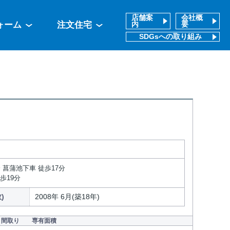
店舗案
会社概
ォーム
注文住宅
内
要
SDGsへの取り組み
 菖蒲池下車 徒歩17分
歩19分
)
2008年 6月(築18年)
間取り
専有面積