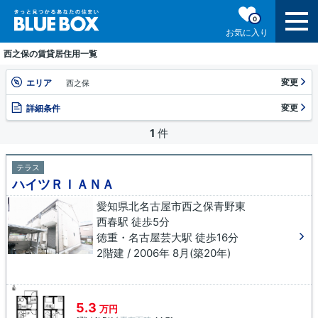
0
お気に入り
西之保の賃貸居住用一覧
変更
エリア
西之保
変更
詳細条件
1
件
テラス
ハイツＲＩＡＮＡ
愛知県北名古屋市西之保青野東
西春駅 徒歩5分
徳重・名古屋芸大駅 徒歩16分
2階建 / 2006年 8月(築20年)
5.3
万円