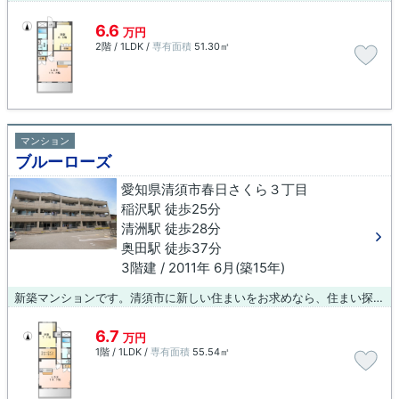
6.6
万円
2階 / 1LDK /
専有面積
51.30㎡
マンション
ブルーローズ
愛知県清須市春日さくら３丁目
稲沢駅 徒歩25分
清洲駅 徒歩28分
奥田駅 徒歩37分
3階建 / 2011年 6月(築15年)
新築マンションです。清須市に新しい住まいをお求めなら、住まい探しは当社スタッフにお任せください。にてご連絡をお待ちしております。
6.7
万円
1階 / 1LDK /
専有面積
55.54㎡