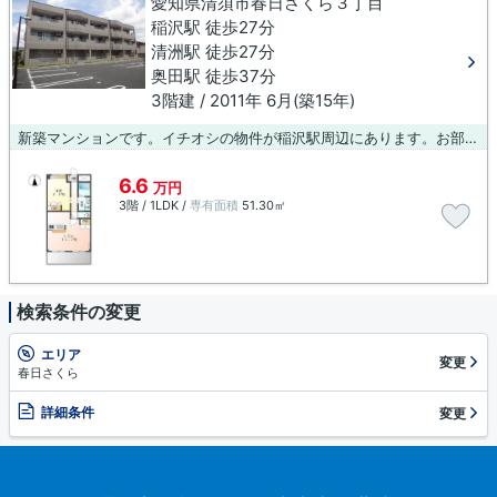
愛知県清須市春日さくら３丁目
稲沢駅 徒歩27分
清洲駅 徒歩27分
奥田駅 徒歩37分
3階建 / 2011年 6月(築15年)
新築マンションです。イチオシの物件が稲沢駅周辺にあります。お部屋探しでお困りなら、0587-23-0015からブルーボックス 稲沢支店までご連絡ください。
6.6
万円
3階 / 1LDK /
専有面積
51.30㎡
検索条件の変更
エリア
変更
春日さくら
詳細条件
変更