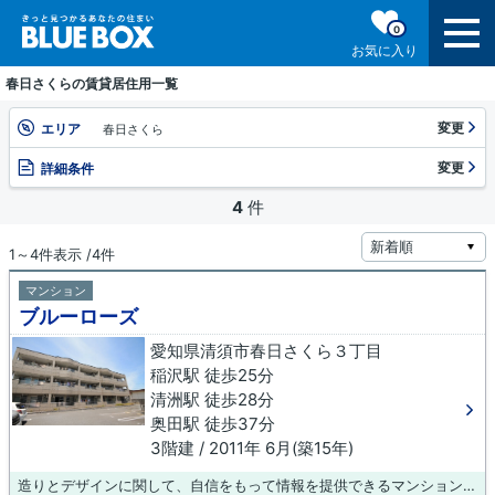
0
お気に入り
春日さくらの賃貸居住用一覧
変更
エリア
春日さくら
変更
詳細条件
4
件
1～4件表示 /4件
マンション
ブルーローズ
愛知県清須市春日さくら３丁目
稲沢駅 徒歩25分
清洲駅 徒歩28分
奥田駅 徒歩37分
3階建 / 2011年 6月(築15年)
造りとデザインに関して、自信をもって情報を提供できるマンションです。お客様の思い描いていた夢の暮らしを。清須市の稲沢近くで実現しましょう。inazawa@bluebox.co.jpから遠慮なくブルーボックス 稲沢支店にご連絡ください。