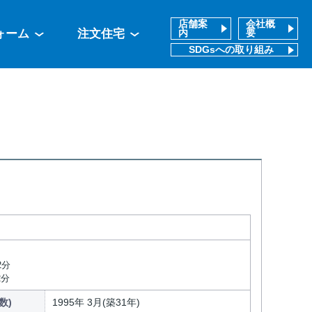
店舗案
会社概
ォーム
注文住宅
内
要
SDGsへの取り組み
2分
2分
数)
1995年 3月(築31年)