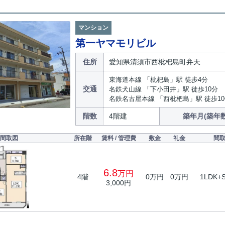
マンション
第一ヤマモリビル
住所
愛知県清須市西枇杷島町弁天
東海道本線 「枇杷島」駅 徒歩4分
交通
名鉄犬山線 「下小田井」駅 徒歩10分
名鉄名古屋本線 「西枇杷島」駅 徒歩1
階数
4階建
築年月(築年数
間取図
所在階
賃料 / 管理費
敷金
礼金
間
6.8
万円
4階
0万円
0万円
1LDK+
3,000円