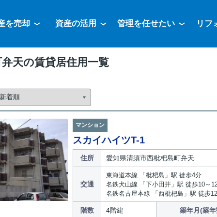
産を売却
資産の活用
管理を任せたい
リフ
町弁天の賃貸居住用一覧
マンション
スカイハイツT-1
住所
愛知県清須市西枇杷島町弁天
東海道本線 「枇杷島」駅 徒歩4分
交通
名鉄犬山線 「下小田井」駅 徒歩10～1
名鉄名古屋本線 「西枇杷島」駅 徒歩1
階数
4階建
築年月(築年