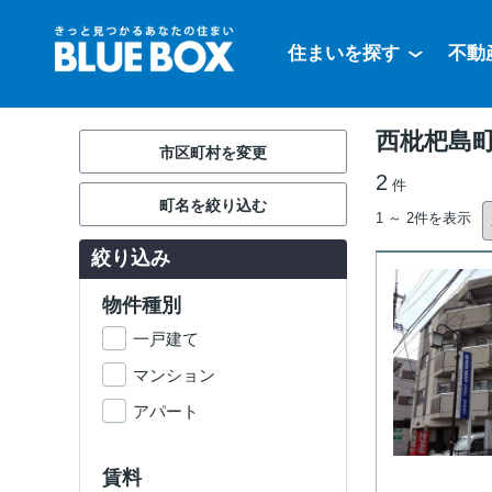
住まいを探す
不動
西枇杷島
市区町村を変更
2
件
町名を絞り込む
1 ～ 2件を表示
絞り込み
物件種別
一戸建て
マンション
アパート
賃料