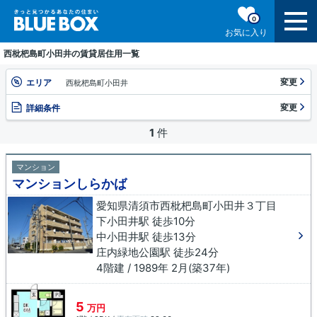
0
お気に入り
西枇杷島町小田井の賃貸居住用一覧
変更
エリア
西枇杷島町小田井
変更
詳細条件
1
件
マンション
マンションしらかば
愛知県清須市西枇杷島町小田井３丁目
下小田井駅 徒歩10分
中小田井駅 徒歩13分
庄内緑地公園駅 徒歩24分
4階建 / 1989年 2月(築37年)
5
万円