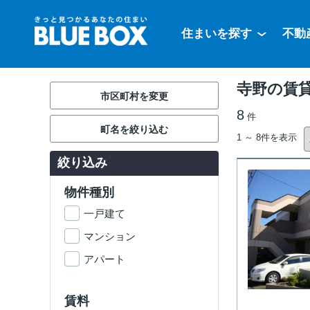
住まいを探す
不動
寺野の賃
市区町村を変更
8
件
町名を絞り込む
1 ～ 8件を表示
絞り込み
物件種別
一戸建て
マンション
アパート
賃料