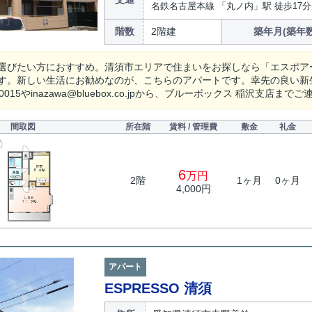
名鉄名古屋本線 「丸ノ内」駅 徒歩17分
階数
2階建
築年月(築年数
選びたい方におすすめ。清須市エリアで住まいをお探しなら「エスポア
す。新しい生活にお勧めなのが、こちらのアパートです。幸先の良い新
3-0015やinazawa@bluebox.co.jpから、ブルーボックス 稲沢支店ま
間取図
所在階
賃料 / 管理費
敷金
礼金
6
万円
2階
1ヶ月
0ヶ月
4,000円
アパート
ESPRESSO 清須