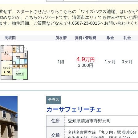
敗せず、スタートさせたいならこちらの「ワイズハウス池端」はいかが
勧めなのが、こちらのアパートです。清須市エリアでも住みやすいと評
す。物件詳細、ご質問などなんでも0587-23-0015へお問い合わせく
間取図
所在階
賃料 / 管理費
敷金
礼金
4.9
万円
1階
1ヶ月
0ヶ月
3,000円
テラス
カーサフェリーチェ
住所
愛知県清須市寺野元町
名鉄名古屋本線 「丸ノ内」駅 徒歩5分
交通