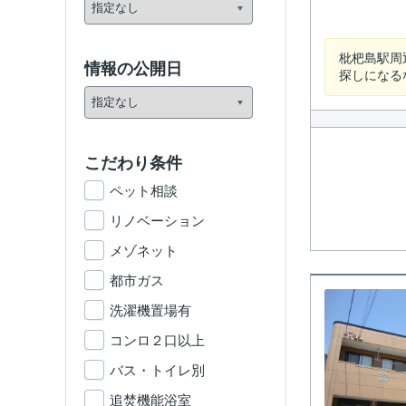
枇杷島駅周
情報の公開日
探しになる
こだわり条件
ペット相談
リノベーション
メゾネット
都市ガス
洗濯機置場有
コンロ２口以上
バス・トイレ別
追焚機能浴室