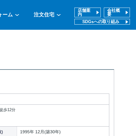
店舗案
会社概
ォーム
注文住宅
内
要
SDGsへの取り組み
徒歩12分
)
1995年 12月(築30年)