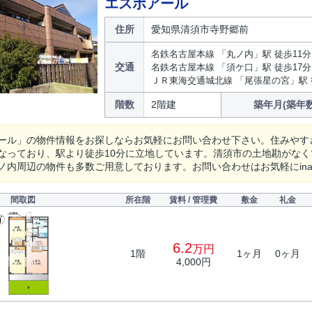
エスポアール
住所
愛知県清須市寺野郷前
名鉄名古屋本線 「丸ノ内」駅 徒歩11分
交通
名鉄名古屋本線 「須ケ口」駅 徒歩17分
ＪＲ東海交通城北線 「尾張星の宮」駅 
階数
2階建
築年月(築年数
ール」の物件情報をお探しならお気軽にお問い合わせ下さい。住みやす
なっており、駅より徒歩10分に立地しています。清須市の土地勘がな
内周辺の物件も多数ご用意しております。お問い合わせはお気軽にinazawa@b
間取図
所在階
賃料 / 管理費
敷金
礼金
6.2
万円
1階
1ヶ月
0ヶ月
4,000円