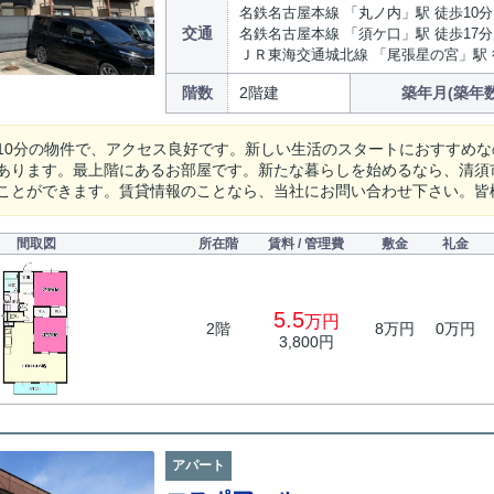
名鉄名古屋本線 「丸ノ内」駅 徒歩10分
交通
名鉄名古屋本線 「須ケ口」駅 徒歩17分
ＪＲ東海交通城北線 「尾張星の宮」駅 
階数
2階建
築年月(築年数
10分の物件で、アクセス良好です。新しい生活のスタートにおすすめ
あります。最上階にあるお部屋です。新たな暮らしを始めるなら、清須
ことができます。賃貸情報のことなら、当社にお問い合わせ下さい。皆
間取図
所在階
賃料 / 管理費
敷金
礼金
5.5
万円
2階
8万円
0万円
3,800円
アパート