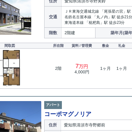
住所
愛知県清須市寺野美鈴
ＪＲ東海交通城北線 「尾張星の宮」駅 
交通
名鉄名古屋本線 「丸ノ内」駅 徒歩21
東海道本線 「枇杷島」駅 徒歩23分
階数
2階建
築年月(築年
間取図
所在階
賃料 / 管理費
敷金
礼金
7
万円
2階
1ヶ月
1ヶ月
4,000円
アパート
コーポマグノリア
住所
愛知県清須市寺野郷前