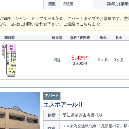
階数
2階建
築年月(築年
辺物件：シャン・ド・フルール美鈴。アパートタイプのお部屋です。交
なら、当社にお問い合わせ下さい。ご連絡はこちらまで。
間取図
所在階
賃料 / 管理費
敷金
礼金
5.4
万円
2階
0ヶ月
0ヶ月
3,900円
アパート
エスポアールⅡ
住所
愛知県清須市寺野花笠
ＪＲ東海交通城北線 「尾張星の宮」駅 
交通