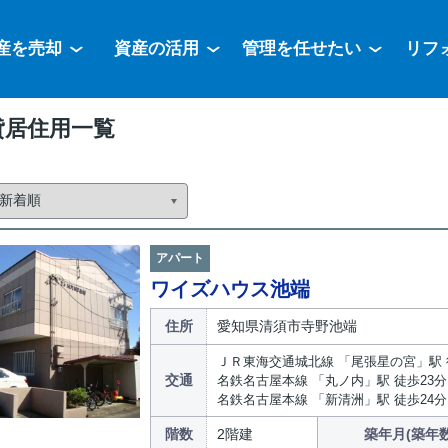
産を売却
資産の活用
管理を任せたい
リフ
貸居住用一覧
アパート
ワイズハウス池端
住所
愛知県清須市寺野池端
ＪＲ東海交通城北線 「尾張星の宮」駅 
交通
名鉄名古屋本線 「丸ノ内」駅 徒歩23分
名鉄名古屋本線 「新清洲」駅 徒歩24分
階数
2階建
築年月(築年数