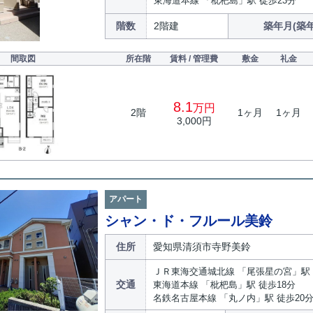
東海道本線 「枇杷島」駅 徒歩23分
階数
2階建
築年月(築年
間取図
所在階
賃料 / 管理費
敷金
礼金
8.1
万円
2階
1ヶ月
1ヶ月
3,000円
アパート
シャン・ド・フルール美鈴
住所
愛知県清須市寺野美鈴
ＪＲ東海交通城北線 「尾張星の宮」駅 
交通
東海道本線 「枇杷島」駅 徒歩18分
名鉄名古屋本線 「丸ノ内」駅 徒歩20