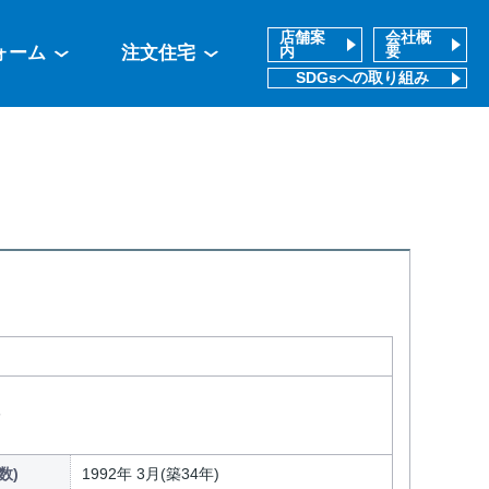
店舗案
会社概
ォーム
注文住宅
内
要
SDGsへの取り組み
分
数)
1992年 3月(築34年)