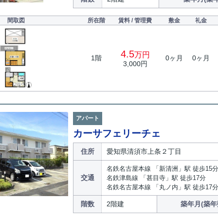
間取図
所在階
賃料 / 管理費
敷金
礼金
4.5
万円
1階
0ヶ月
0ヶ月
3,000円
アパート
カーサフェリーチェ
住所
愛知県清須市上条２丁目
名鉄名古屋本線 「新清洲」駅 徒歩15
交通
名鉄津島線 「甚目寺」駅 徒歩17分
名鉄名古屋本線 「丸ノ内」駅 徒歩17
階数
2階建
築年月(築年