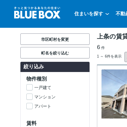
住まいを探す
不動
上条の賃
市区町村を変更
6
件
町名を絞り込む
1 ～ 6件を表示
絞り込み
物件種別
一戸建て
マンション
アパート
賃料