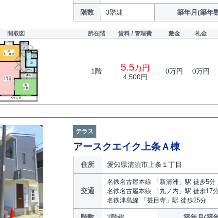
階数
3階建
築年月(築年数
間取図
所在階
賃料 / 管理費
敷金
礼金
5.5
万円
1階
0万円
0万円
4,500円
テラス
アースクエイク上条Ａ棟
住所
愛知県清須市上条１丁目
名鉄名古屋本線 「新清洲」駅 徒歩5分
交通
名鉄名古屋本線 「丸ノ内」駅 徒歩17
名鉄津島線 「甚目寺」駅 徒歩25分
階数
2階建
築年月(築年