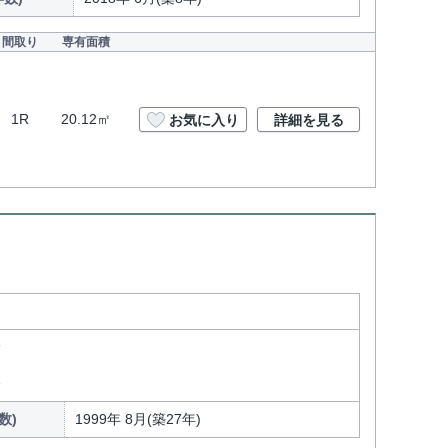
間取り
専有面積
1R
20.12㎡
お気に入り
詳細を見る
分
分
数)
1999年 8月(築27年)