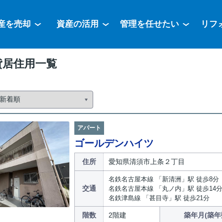
産を売却
資産の活用
管理を任せたい
リフ
貸居住用一覧
アパート
ゴールデンハイツ
住所
愛知県清須市上条２丁目
名鉄名古屋本線 「新清洲」駅 徒歩8分
交通
名鉄名古屋本線 「丸ノ内」駅 徒歩14
名鉄津島線 「甚目寺」駅 徒歩21分
階数
2階建
築年月(築年