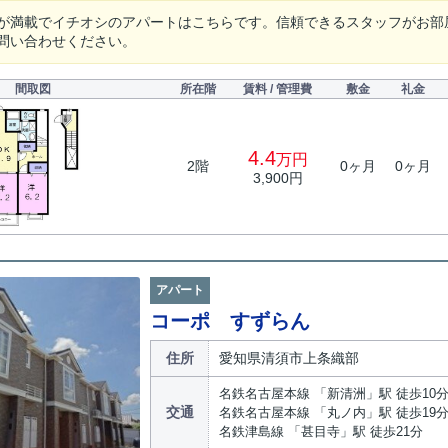
が満載でイチオシのアパートはこちらです。信頼できるスタッフがお部
問い合わせください。
間取図
所在階
賃料 / 管理費
敷金
礼金
4.4
万円
2階
0ヶ月
0ヶ月
3,900円
アパート
コーポ すずらん
住所
愛知県清須市上条織部
名鉄名古屋本線 「新清洲」駅 徒歩10
交通
名鉄名古屋本線 「丸ノ内」駅 徒歩19
名鉄津島線 「甚目寺」駅 徒歩21分