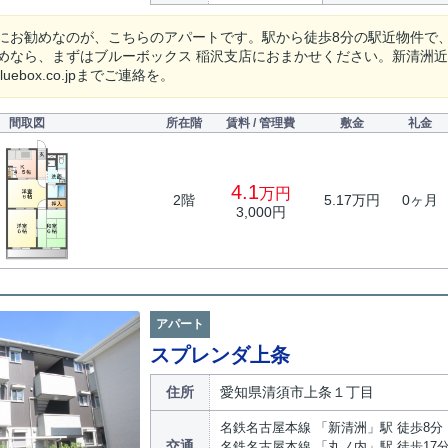
にお勧めなのが、こちらのアパートです。駅から徒歩8分の駅近物件で
めなら、まずはブルーボックス 稲沢支店におまかせください。新清洲
bluebox.co.jpまでご連絡を。
間取図
所在階
賃料 / 管理費
敷金
礼金
4.1
万円
2階
5.17万円
0ヶ月
3,000円
アパート
スプレンダ上条
住所
愛知県清須市上条１丁目
名鉄名古屋本線 「新清洲」駅 徒歩8分
交通
名鉄名古屋本線 「丸ノ内」駅 徒歩17