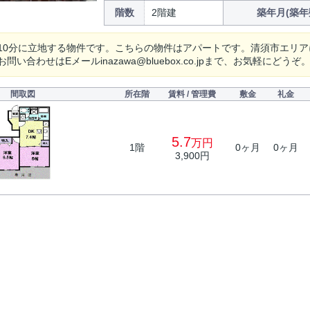
階数
2階建
築年月(築年
10分に立地する物件です。こちらの物件はアパートです。清須市エリ
問い合わせはEメールinazawa@bluebox.co.jpまで、お気軽にどうぞ
間取図
所在階
賃料 / 管理費
敷金
礼金
5.7
万円
1階
0ヶ月
0ヶ月
3,900円