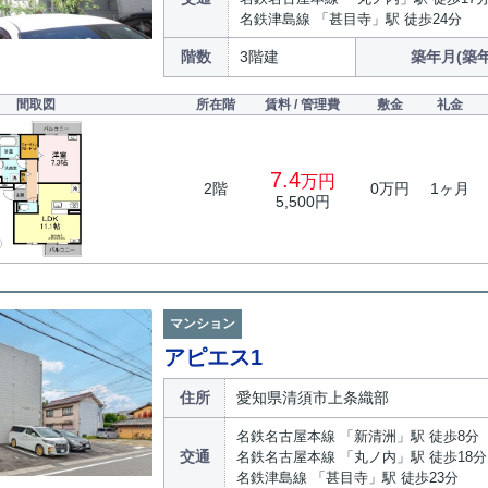
名鉄津島線 「甚目寺」駅 徒歩24分
階数
3階建
築年月(築年
間取図
所在階
賃料 / 管理費
敷金
礼金
7.4
万円
2階
0万円
1ヶ月
5,500円
マンション
アピエス1
住所
愛知県清須市上条織部
名鉄名古屋本線 「新清洲」駅 徒歩8分
交通
名鉄名古屋本線 「丸ノ内」駅 徒歩18分
名鉄津島線 「甚目寺」駅 徒歩23分