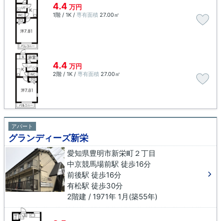
4.4
万円
1階 / 1K /
専有面積
27.00㎡
4.4
万円
2階 / 1K /
専有面積
27.00㎡
アパート
グランディーズ新栄
愛知県豊明市新栄町２丁目
中京競馬場前駅 徒歩16分
前後駅 徒歩16分
有松駅 徒歩30分
2階建 / 1971年 1月(築55年)