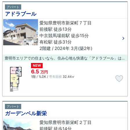
アパート
アドラブール
愛知県豊明市新栄町７丁目
前後駅 徒歩13分
中京競馬場前駅 徒歩15分
有松駅 徒歩31分
2階建 / 2024年 3月(築2年)
豊明市エリアでの住まいなら、住み心地も快適な「アドラブール」はいかがでしょうか。住む人のことも考えられている満足度の高いアパートです。設備が充実してうれしい、築浅物件です。駅までのアクセスが良い、徒歩13分のところに位置する物件です。物件のお問い合わせはお気軽にご連絡ください。お探しいただいた物件でご不明な点がございました場合もお気軽にお問い合わせ下さい。
NEW
6.5
万円
1階 / 1LDK /
専有面積
32.44㎡
アパート
ガーデンベル新栄
愛知県豊明市新栄町２丁目
前後駅 徒歩14分