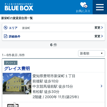
0
お気に入り
新栄町の賃貸居住用一覧
変更
エリア
新栄町
変更
詳細条件
6
件
1～6件表示 /6件
アパート
グレイス豊明
愛知県豊明市新栄町１丁目
前後駅 徒歩10分
中京競馬場前駅 徒歩15分
有松駅 徒歩30分
2階建 / 2000年 11月(築25年)