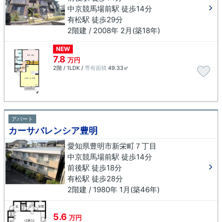
中京競馬場前駅 徒歩14分
有松駅 徒歩29分
2階建 / 2008年 2月(築18年)
NEW
7.8
万円
2階 / 1LDK /
専有面積
49.33㎡
アパート
カーサバレンシア豊明
愛知県豊明市新栄町７丁目
中京競馬場前駅 徒歩14分
前後駅 徒歩18分
有松駅 徒歩28分
2階建 / 1980年 1月(築46年)
5.6
万円