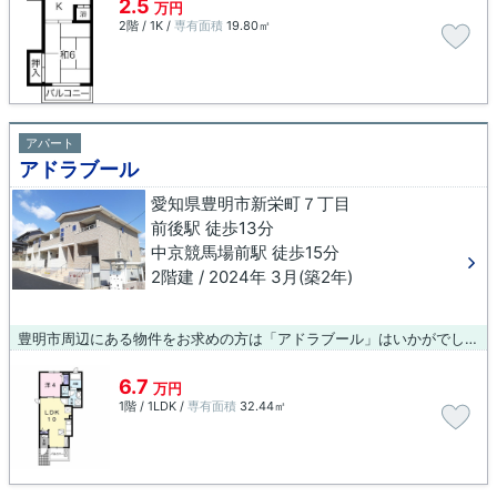
2.5
万円
2階 / 1K /
専有面積
19.80㎡
アパート
アドラブール
愛知県豊明市新栄町７丁目
前後駅 徒歩13分
中京競馬場前駅 徒歩15分
2階建 / 2024年 3月(築2年)
豊明市周辺にある物件をお求めの方は「アドラブール」はいかがでしょうか。新しい生活のスタートにおすすめなのが、こちらのアパートです。令和6年3月完成、まだまだ新しい築浅物件。駅までのアクセスが良い、徒歩13分のところに位置する物件です。豊明市エリアには、当社オススメの賃貸物件が豊富に立地しています。快適な暮らしをしたいとお考えでしたら、ぜひ当社へご連絡下さい。
6.7
万円
1階 / 1LDK /
専有面積
32.44㎡