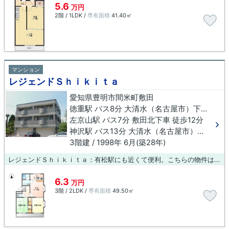
5.6
万円
2階 / 1LDK /
専有面積
41.40㎡
マンション
レジェンドＳｈｉｋｉｔａ
愛知県豊明市間米町敷田
徳重駅 バス8分 大清水（名古屋市）下車 徒歩11分
左京山駅 バス7分 敷田北下車 徒歩12分
神沢駅 バス13分 大清水（名古屋市）下車 徒歩13分
3階建 / 1998年 6月(築28年)
レジェンドＳｈｉｋｉｔａ：有松駅にも近くて便利。こちらの物件はマンションです。多種多様な物件を取り揃えた当社に、住まい探しをお任せしませんか？もちろん、お客様のライフスタイルに適し、ご希望に合った物件のご紹介をいたします。お気軽にご連絡下さい。
6.3
万円
3階 / 2LDK /
専有面積
49.50㎡