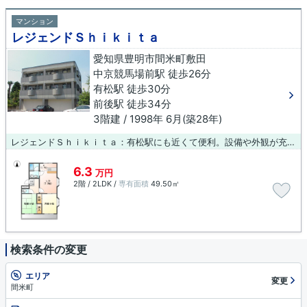
マンション
レジェンドＳｈｉｋｉｔａ
愛知県豊明市間米町敷田
中京競馬場前駅 徒歩26分
有松駅 徒歩30分
前後駅 徒歩34分
3階建 / 1998年 6月(築28年)
レジェンドＳｈｉｋｉｔａ：有松駅にも近くて便利。設備や外観が充実しているマンションです。お友達を招待するのも恥ずかしくない物件。こちらの物件以外にも、有松駅近くの物件情報を取り扱っております。物件情報が気になる方は、ぜひお問い合わせください。
6.3
万円
2階 / 2LDK /
専有面積
49.50㎡
検索条件の変更
エリア
変更
間米町