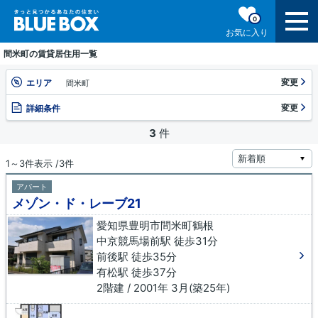
0
お気に入り
間米町の賃貸居住用一覧
変更
エリア
間米町
変更
詳細条件
3
件
1～3件表示 /3件
アパート
メゾン・ド・レーブ21
愛知県豊明市間米町鶴根
中京競馬場前駅 徒歩31分
前後駅 徒歩35分
有松駅 徒歩37分
2階建 / 2001年 3月(築25年)