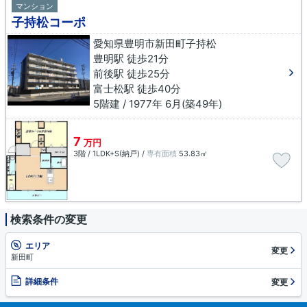
マンション
子持松コーポ
愛知県豊明市新田町子持松
豊明駅 徒歩21分
前後駅 徒歩25分
富士松駅 徒歩40分
5階建 / 1977年 6月(築49年)
7
万円
3階 / 1LDK+S(納戸) /
専有面積
53.83㎡
検索条件の変更
エリア
変更
新田町
詳細条件
変更