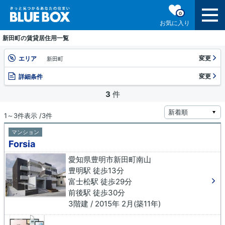
0
お気に入り
新田町の賃貸居住用一覧
変更
エリア
新田町
変更
詳細条件
3
件
1～3件表示 /3件
マンション
Forsia
愛知県豊明市新田町南山
豊明駅 徒歩13分
富士松駅 徒歩29分
前後駅 徒歩30分
3階建 / 2015年 2月(築11年)