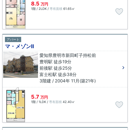
8.5
万円
1階 / 2LDK /
専有面積
61.65㎡
アパート
マ・メゾンⅡ
愛知県豊明市新田町子持松前
豊明駅 徒歩19分
前後駅 徒歩25分
富士松駅 徒歩38分
3階建 / 2004年 11月(築21年)
5.7
万円
1階 / 1LDK /
専有面積
42.40㎡