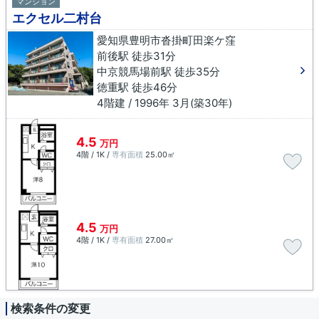
マンション
エクセル二村台
愛知県豊明市沓掛町田楽ケ窪
前後駅 徒歩31分
中京競馬場前駅 徒歩35分
徳重駅 徒歩46分
4階建 / 1996年 3月(築30年)
4.5
万円
4階 / 1K /
専有面積
25.00㎡
4.5
万円
4階 / 1K /
専有面積
27.00㎡
検索条件の変更