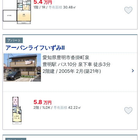
5.4
万円
1階 / 1R /
専有面積
30.48㎡
アパート
アーバンライフいずみⅡ
愛知県豊明市沓掛町泉
豊明駅 バス10分 泉下車 徒歩3分
2階建 / 2005年 2月(築21年)
5.8
万円
2階 / 1LDK /
専有面積
42.22㎡