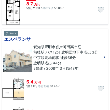
8.7
万円
5階 / 2LDK /
専有面積
56.00㎡
アパート
エスペランサ
愛知県豊明市沓掛町田楽ケ窪
前後駅 バス12分 豊明団地下車 徒歩3分
中京競馬場前駅 徒歩36分
豊明駅 徒歩44分
2階建 / 2008年 3月(築18年)
5.4
万円
1階 / 1R /
専有面積
30.48㎡