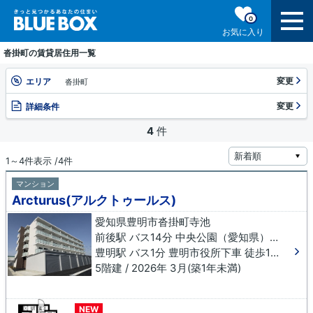
0
お気に入り
沓掛町の賃貸居住用一覧
変更
エリア
沓掛町
変更
詳細条件
4
件
1～4件表示 /4件
マンション
Arcturus(アルクトゥールス)
愛知県豊明市沓掛町寺池
前後駅 バス14分 中央公園（愛知県）下車 徒歩8分
豊明駅 バス1分 豊明市役所下車 徒歩13分
5階建 / 2026年 3月(築1年未満)
NEW