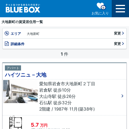
0
お気に入り
大地新町の賃貸居住用一覧
変更
エリア
大地新町
変更
詳細条件
1
件
アパート
ハイツニュ－大地
愛知県岩倉市大地新町２丁目
岩倉駅 徒歩10分
大山寺駅 徒歩26分
石仏駅 徒歩32分
2階建 / 1987年 11月(築38年)
5.7
万円