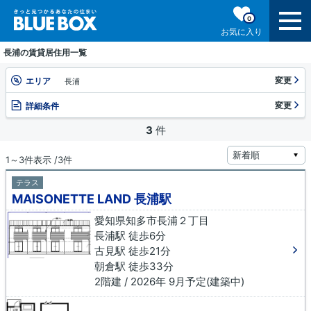
0
お気に入り
長浦の賃貸居住用一覧
変更
エリア
長浦
変更
詳細条件
3
件
1～3件表示 /3件
テラス
MAISONETTE LAND 長浦駅
愛知県知多市長浦２丁目
長浦駅 徒歩6分
古見駅 徒歩21分
朝倉駅 徒歩33分
2階建 / 2026年 9月予定(建築中)