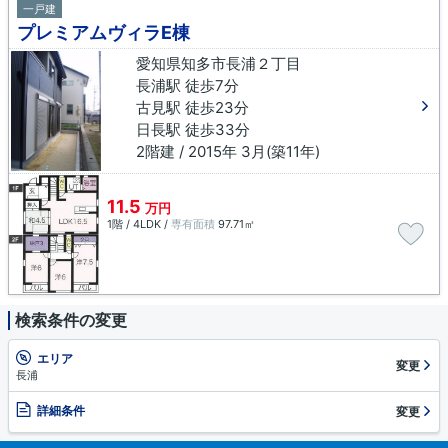
一戸建
プレミアムヴィラE棟
愛知県知多市長浦２丁目
長浦駅 徒歩7分
古見駅 徒歩23分
日長駅 徒歩33分
2階建 / 2015年 3月(築11年)
11.5
万円
1階 / 4LDK /
専有面積
97.71㎡
検索条件の変更
エリア
変更
長浦
詳細条件
変更