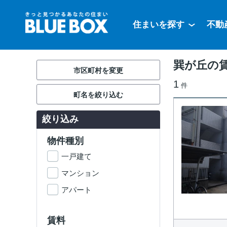
住まいを探す
不動
巽が丘の
市区町村を変更
1
件
町名を絞り込む
絞り込み
物件種別
一戸建て
マンション
アパート
賃料