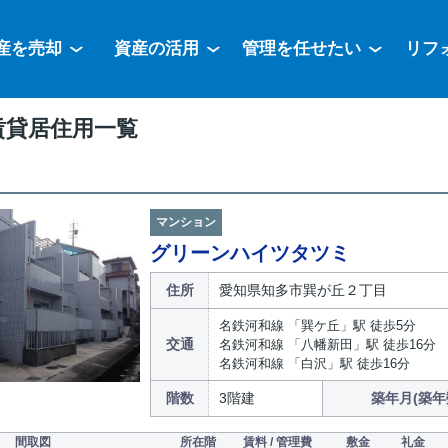
産を売却
資産の活用
管理を任せたい
リフ
賃貸居住用一覧
マンション
グリーンハイツタツミ
住所
愛知県知多市巽が丘２丁目
名鉄河和線 「巽ケ丘」駅 徒歩5分
交通
名鉄河和線 「八幡新田」駅 徒歩16分
名鉄河和線 「白沢」駅 徒歩16分
階数
3階建
築年月(築年
間取図
所在階
賃料 / 管理費
敷金
礼金