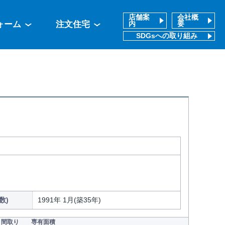
店舗案
会社概
ォーム
注文住宅
内
要
SDGsへの取り組み
数)
1991年 1月(築35年)
間取り
専有面積