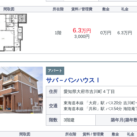
間取図
所在階
賃料 / 管理費
敷金
礼金
6.3
万円
1階
0万円
6.3万円
3,000円
アパート
サバ－バンハウスⅠ
住所
愛知県大府市吉川町４丁目
東海道本線 「大府」駅 バス20分 吉川町
交通
東海道本線 「共和」駅 バス54分 海陸庵
階数
3階建
築年月(築年数
間取図
所在階
賃料 / 管理費
敷金
礼金