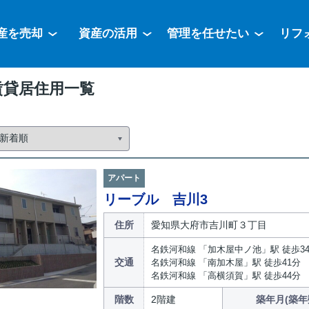
産を売却
資産の活用
管理を任せたい
リフ
賃貸居住用一覧
アパート
リーブル 吉川3
住所
愛知県大府市吉川町３丁目
名鉄河和線 「加木屋中ノ池」駅 徒歩3
交通
名鉄河和線 「南加木屋」駅 徒歩41分
名鉄河和線 「高横須賀」駅 徒歩44分
階数
2階建
築年月(築年