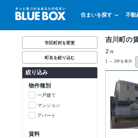
住まいを探す
不動
吉川町の
市区町村を変更
2
件
町名を絞り込む
1 ～ 2件を表示
絞り込み
物件種別
一戸建て
マンション
アパート
賃料