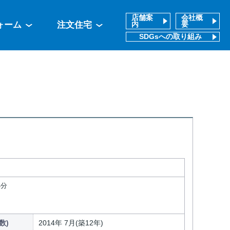
店舗案
会社概
ォーム
注文住宅
内
要
SDGsへの取り組み
4分
数)
2014年 7月(築12年)