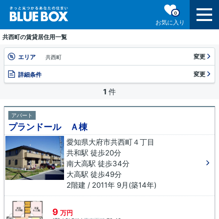
0
お気に入り
共西町の賃貸居住用一覧
変更
エリア
共西町
変更
詳細条件
1
件
アパート
プランドール Ａ棟
愛知県大府市共西町４丁目
共和駅 徒歩20分
南大高駅 徒歩34分
大高駅 徒歩49分
2階建 / 2011年 9月(築14年)
9
万円