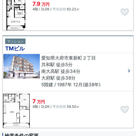
7.9
万円
4階 / 2LDK /
専有面積
62.22㎡
マンション
TMビル
愛知県大府市東新町２丁目
共和駅 徒歩5分
南大高駅 徒歩34分
大府駅 徒歩38分
5階建 / 1987年 12月(築38年)
7
万円
4階 / 2LDK /
専有面積
59.50㎡
検索条件の変更