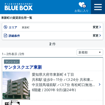
0
お気に入り
東新町の賃貸居住用一覧
変更
エリア
東新町
変更
詳細条件
2
件
1～2件表示 /2件
マンション
サンタスクエア東新
愛知県大府市東新町４丁目
共和駅 徒歩9～11分 バス24分 共和東保育園下車 徒歩5分
中京競馬場前駅 バス7分 有松町口無池下車 徒歩13分
6階建 / 2001年 9月(築24年)