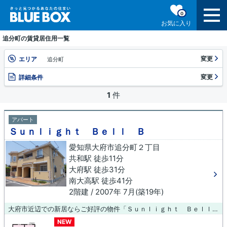
0
お気に入り
追分町の賃貸居住用一覧
変更
エリア
追分町
変更
詳細条件
1
件
アパート
Ｓｕｎｌｉｇｈｔ Ｂｅｌｌ Ｂ
愛知県大府市追分町２丁目
共和駅 徒歩11分
大府駅 徒歩31分
南大高駅 徒歩41分
2階建 / 2007年 7月(築19年)
大府市近辺での新居ならご好評の物件「Ｓｕｎｌｉｇｈｔ Ｂｅｌｌ Ｂ」はいかがでしょうか。アパートタイプのお部屋です。駅まで徒歩12分と、立地が魅力的な物件です。お部屋にも運命の出会いというものがあります。大府市エリアや共和付近の不動産物件なら、当社でお探しください。
NEW