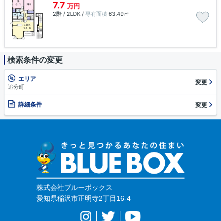
7.7
万円
2階 / 2LDK /
専有面積
63.49㎡
検索条件の変更
エリア
変更
追分町
詳細条件
変更
株式会社ブルーボックス
愛知県稲沢市正明寺2丁目16-4