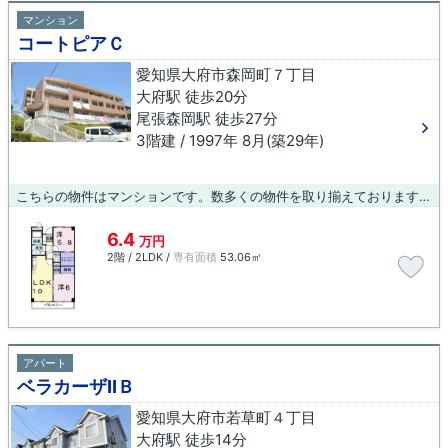
マンション
コートピアＣ
愛知県大府市森岡町７丁目
大府駅 徒歩20分
尾張森岡駅 徒歩27分
3階建 / 1997年 8月(築29年)
こちらの物件はマンションです。数多くの物件を取り揃えております。お気に入りの条件の物件をお探し下さい。ご要望やご質問もお気軽にどうぞ。
6.4
万円
2階 / 2LDK /
専有面積
53.06㎡
アパート
ベラカーザⅡＢ
愛知県大府市若草町４丁目
大府駅 徒歩14分