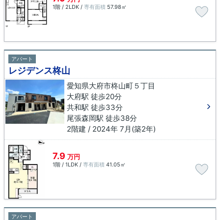
1階 / 2LDK /
専有面積
57.98㎡
アパート
レジデンス柊山
愛知県大府市柊山町５丁目
大府駅 徒歩20分
共和駅 徒歩33分
尾張森岡駅 徒歩38分
2階建 / 2024年 7月(築2年)
7.9
万円
1階 / 1LDK /
専有面積
41.05㎡
アパート