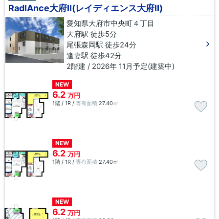
RadIAnce大府Ⅱ(レイディエンス大府Ⅱ)
愛知県大府市中央町４丁目
大府駅 徒歩5分
尾張森岡駅 徒歩24分
逢妻駅 徒歩42分
2階建 / 2026年 11月予定(建築中)
NEW
6.2
万円
1階 / 1R /
専有面積
27.40㎡
NEW
6.2
万円
1階 / 1R /
専有面積
27.40㎡
NEW
6.2
万円