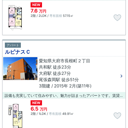
NEW
7.6
万円
2階 / 2LDK /
専有面積
57.15㎡
アパート
ルピナスＣ
愛知県大府市長根町２丁目
共和駅 徒歩23分
大府駅 徒歩27分
尾張森岡駅 徒歩51分
3階建 / 2015年 2月(築11年)
設備も充実していて住みやすい、魅力が詰まったアパートです。賃貸物件をお探しの方は、ぜひ当社にお任せ下さい。お客様のご希望に適した物件やニーズに合わせた物件のご紹介をいたします。お気軽にご連絡下さい。
NEW
6.5
万円
2階 / 1LDK /
専有面積
49.91㎡