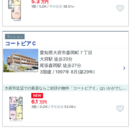
5.3
万円
1階 / 1LDK /
専有面積
38.51㎡
マンション
コートピアＣ
愛知県大府市森岡町７丁目
大府駅 徒歩20分
尾張森岡駅 徒歩27分
3階建 / 1997年 8月(築29年)
大府市近辺での新居ならご好評の物件「コートピアＣ」はいかがでしょうか。新築マンションです。大府市エリアにある賃貸情報のことなら、地域に密着した当社へお任せ下さい。当社は、多種多様な賃貸情報を取り扱っております。ご要望や不明な点などございましたら、お気軽にご連絡下さい。
NEW
6.1
万円
3階 / 2LDK /
専有面積
53.06㎡