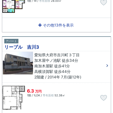
1階 / 1R /
専有面積
28.00㎡
その他13件を表示
アパート
リーブル 吉川3
愛知県大府市吉川町３丁目
加木屋中ノ池駅 徒歩34分
南加木屋駅 徒歩41分
高横須賀駅 徒歩44分
2階建 / 2014年 7月(築12年)
6.3
万円
1階 / 1LDK /
専有面積
52.38㎡