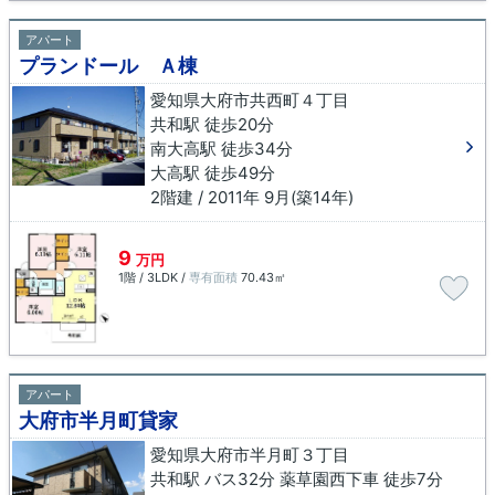
アパート
プランドール Ａ棟
愛知県大府市共西町４丁目
共和駅 徒歩20分
南大高駅 徒歩34分
大高駅 徒歩49分
2階建 / 2011年 9月(築14年)
9
万円
1階 / 3LDK /
専有面積
70.43㎡
アパート
大府市半月町貸家
愛知県大府市半月町３丁目
共和駅 バス32分 薬草園西下車 徒歩7分