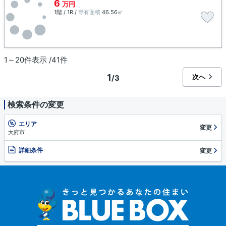
6
万円
1階 / 1R /
専有面積
46.56㎡
1～20件表示 /41件
1
次へ
/3
検索条件の変更
エリア
変更
大府市
詳細条件
変更