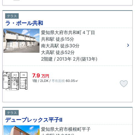
テラス
ラ・ポール共和
愛知県大府市共和町４丁目
共和駅 徒歩15分
南大高駅 徒歩30分
大高駅 徒歩52分
2階建 / 2013年 2月(築13年)
7.9
万円
1階 / 2LDK /
専有面積
60.05㎡
テラス
デュープレックス平子Ⅱ
愛知県大府市横根町平子