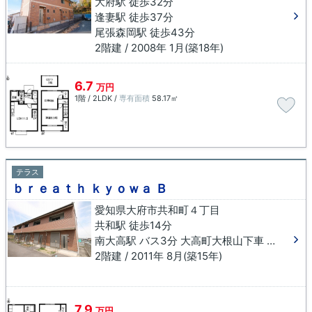
大府駅 徒歩32分
逢妻駅 徒歩37分
尾張森岡駅 徒歩43分
2階建 / 2008年 1月(築18年)
6.7
万円
1階 / 2LDK /
専有面積
58.17㎡
テラス
ｂｒｅａｔｈ ｋｙｏｗａ Ｂ
愛知県大府市共和町４丁目
共和駅 徒歩14分
南大高駅 バス3分 大高町大根山下車 徒歩17分
2階建 / 2011年 8月(築15年)
7.9
万円