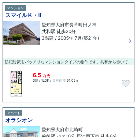
マンション
スマイルＫ・Ⅱ
愛知県大府市長草町田ノ神
共和駅 徒歩20分
3階建 / 2005年 7月(築21年)
防犯対策もバッチリなマンションタイプの物件です。共和から歩いてすぐの距離に住まいをお求めなら、当社で住まい探しを行ってください。たくさんの物件情報をご用意しております。
6.5
万円
3階 / 1LDK /
専有面積
51.05㎡
アパート
オラシオン
愛知県大府市北崎町
前後駅 バス10分 辰池西下車 徒歩6分