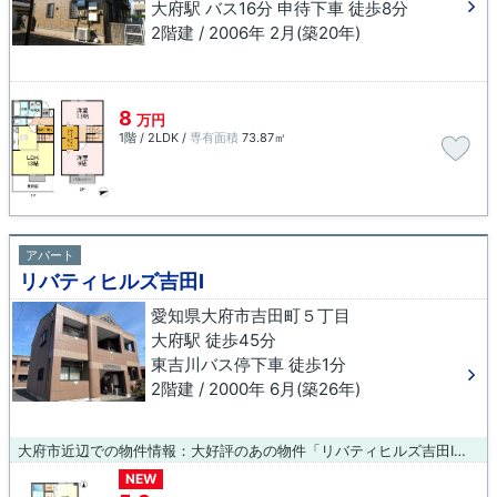
大府駅 バス16分 申待下車 徒歩8分
2階建 / 2006年 2月(築20年)
8
万円
1階 / 2LDK /
専有面積
73.87㎡
アパート
リバティヒルズ吉田Ⅰ
愛知県大府市吉田町５丁目
大府駅 徒歩45分
東吉川バス停下車 徒歩1分
2階建 / 2000年 6月(築26年)
大府市近辺での物件情報：大好評のあの物件「リバティヒルズ吉田Ⅰ」。設備も充実していて住みやすい、魅力が詰まったアパートです。当社は大府市にある賃貸物件情報を豊富に取り扱っております。地域に密着しているので、確かな賃貸情報と地域情報をご提供いたします。
NEW