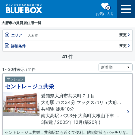
0
お気に入り
大府市の賃貸居住用一覧
変更
エリア
大府市
変更
詳細条件
41
件
1～20件表示 /41件
マンション
セントレ－ジュ共栄
愛知県大府市共栄町７丁目
大府駅 バス34分 マックスバリュ大府店南下車 徒歩8分
共和駅 徒歩10分
南大高駅 バス3分 大高町大根山下車 徒歩11分
3階建 / 2005年 12月(築20年)
セントレ－ジュ共栄：共和駅にも近くて便利。防犯対策もバッチリなマンションタイプの物件です。駅まで徒歩8分なので、アクセスの良い物件です。賃貸物件のことなら、豊富な物件情報を取り扱う当社にお任せ下さい。当社スタッフが、お客様のライフスタイルに合った物件をご紹介いたします。