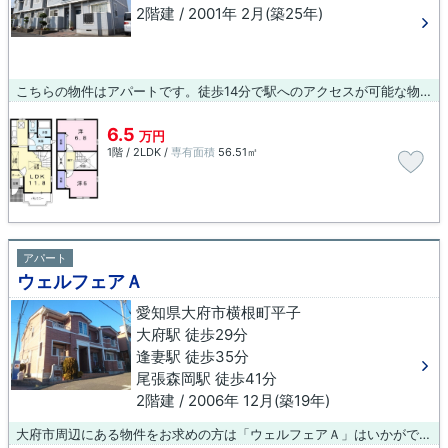
2階建 / 2001年 2月(築25年)
こちらの物件はアパートです。徒歩14分で駅へのアクセスが可能な物件です。新生活のスタートに住まい探しするのであれば、当社にお任せください！当社では、大府市の物件情報を豊富に取り扱っております。
6.5
万円
1階 / 2LDK /
専有面積
56.51㎡
アパート
ウェルフェアＡ
愛知県大府市横根町平子
大府駅 徒歩29分
逢妻駅 徒歩35分
尾張森岡駅 徒歩41分
2階建 / 2006年 12月(築19年)
大府市周辺にある物件をお求めの方は「ウェルフェアＡ」はいかがでしょうか。今引っ越しをお考えの方におすすめなのが、こちらのアパートです。大府市エリアや大府付近でのお部屋探しは、当社スタッフまでお任せください。ご希望の条件に合った物件をご紹介致します。