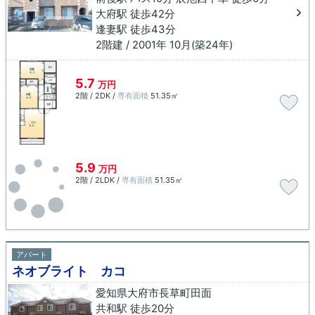
大府駅 徒歩42分
逢妻駅 徒歩43分
2階建 / 2001年 10月(築24年)
5.7
万円
2階 / 2DK /
専有面積
51.35㎡
5.9
万円
2階 / 2LDK /
専有面積
51.35㎡
アパート
ネオブライト カコ
愛知県大府市長草町田面
共和駅 徒歩20分