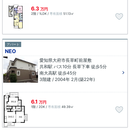
6.3
万円
2階 / 1LDK /
専有面積
51.13㎡
アパート
NEO
愛知県大府市長草町前屋敷
共和駅 バス10分 長草下車 徒歩5分
南大高駅 徒歩45分
3階建 / 2004年 2月(築22年)
6.1
万円
1階 / 2DK /
専有面積
49.39㎡