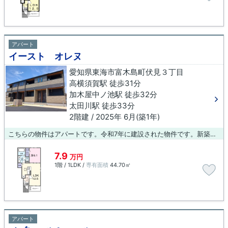
アパート
イースト オレヌ
愛知県東海市富木島町伏見３丁目
高横須賀駅 徒歩31分
加木屋中ノ池駅 徒歩32分
太田川駅 徒歩33分
2階建 / 2025年 6月(築1年)
こちらの物件はアパートです。令和7年に建設された物件です。新築なので、外観も内装もきれいでわくわくしますよ。当社はお客様の生活スタイルに適した物件をご紹介いたします。気になる物件が複数もございましたら、お気軽に当社へご連絡下さい。
7.9
万円
1階 / 1LDK /
専有面積
44.70㎡
アパート