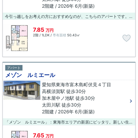
2階建 / 2026年 6月(新築)
今引っ越しをお考えの方におすすめなのが、こちらのアパートです。お客様の多種多様なニーズにお応えするべく、物件数も数多くご用意致しました。お気に入りの物件をどうぞ見つけてみてください。
7.85
万円
2階 / 1LDK /
専有面積
50.43㎡
アパート
メゾン ルミエール
愛知県東海市富木島町伏見４丁目
高横須賀駅 徒歩30分
加木屋中ノ池駅 徒歩30分
太田川駅 徒歩30分
2階建 / 2026年 6月(新築)
「メゾン ルミエール」：東海市エリアの新居にピッタリ。新しい生活にお勧めなのが、こちらのアパートです。賃貸物件をお探しの方は、当社にお任せ下さい。当社は多種多様な物件を取り扱っておりますので、お客様の生活スタイルに合った物件をご紹介できるようにスタッフ一同努めて参ります。
7.65
万円