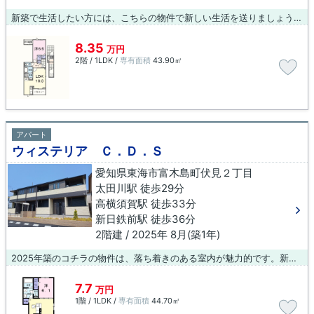
新築で生活したい方には、こちらの物件で新しい生活を送りましょう。2026年築の物件です。新しい生活にお勧めなのが、こちらのアパートです。当社では東海市にある賃貸情報を数多く取り扱っております。引っ越しを検討しているのであれば、物件情報をお問い合わせ下さい。
8.35
万円
2階 / 1LDK /
専有面積
43.90㎡
アパート
ウィステリア Ｃ．Ｄ．Ｓ
愛知県東海市富木島町伏見２丁目
太田川駅 徒歩29分
高横須賀駅 徒歩33分
新日鉄前駅 徒歩36分
2階建 / 2025年 8月(築1年)
2025年築のコチラの物件は、落ち着きのある室内が魅力的です。新しい生活にお勧めなのが、こちらのアパートです。やっぱりキレイな新築のお部屋がいい、そんな方におススメの物件。住まいのことでお困りでしたら、お気軽に当社へお問い合わせ下さい。当社は数多くの賃貸情報を取り扱っております。ご希望に適した物件をご紹介いたします。
7.7
万円
1階 / 1LDK /
専有面積
44.70㎡