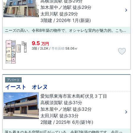
高横須賀駅 徒歩29分
加木屋中ノ池駅 徒歩29分
太田川駅 徒歩29分
3階建 / 2026年 1月(新築)
ニーズの高い、令和8年築の物件で、オシャレな室内が魅力的。こちらの物件はアパートです。新築にこだわりをもつ方には、こちらの新築物件はいかがでしょうか。住まい選びなら当社へお問い合わせください。東海市エリアや太田川近くにある魅力的な物件を多数取り揃えております。
9.5
万円
3階 / 2LDK /
専有面積
58.06㎡
アパート
イースト オレヌ
愛知県東海市富木島町伏見３丁目
高横須賀駅 徒歩31分
加木屋中ノ池駅 徒歩32分
太田川駅 徒歩33分
2階建 / 2025年 6月(築1年)
落ち着きのある空間が広がっている、令和7年築の物件です。今引っ越しをお考えの方におすすめなのが、こちらのアパートです。東海市地域に密着した当社なら、お客様のライフスタイルに適した物件のご紹介ができます。当社スタッフがしっかりと住まい探しをサポート致しますので、まずはご連絡ください。