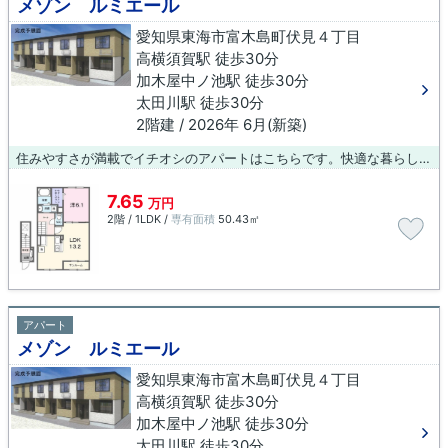
メゾン ルミエール
愛知県東海市富木島町伏見４丁目
高横須賀駅 徒歩30分
加木屋中ノ池駅 徒歩30分
太田川駅 徒歩30分
2階建 / 2026年 6月(新築)
住みやすさが満載でイチオシのアパートはこちらです。快適な暮らしがしたいとお考えの方に、東海市での住まい探しをご提案いたします。当社は、多種多様な賃貸物件を取り扱っています。ご不明な点やご要望など、お気軽にご連絡下さい。
7.65
万円
2階 / 1LDK /
専有面積
50.43㎡
アパート
メゾン ルミエール
愛知県東海市富木島町伏見４丁目
高横須賀駅 徒歩30分
加木屋中ノ池駅 徒歩30分
太田川駅 徒歩30分