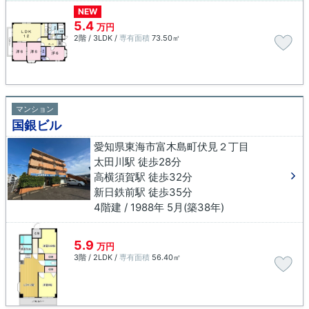
NEW
5.4
万円
2階 / 3LDK /
専有面積
73.50㎡
マンション
国銀ビル
愛知県東海市富木島町伏見２丁目
太田川駅 徒歩28分
高横須賀駅 徒歩32分
新日鉄前駅 徒歩35分
4階建 / 1988年 5月(築38年)
5.9
万円
3階 / 2LDK /
専有面積
56.40㎡