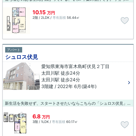
10.15
万円
2階 / 2LDK /
専有面積
56.44㎡
アパート
シュロス伏見
愛知県東海市富木島町伏見２丁目
太田川駅 徒歩24分
太田川駅 徒歩24分
3階建 / 2022年 6月(築4年)
新生活を失敗せず、スタートさせたいならこちらの「シュロス伏見」はいかがでしょうか。アパートタイプのお部屋です。内装もきれいな一押しの築浅物件です。きれい好きな方、古い物件は苦手という方に。東海市エリアや太田川付近でのお部屋探しは、当社にお任せください。お客様のニーズに合ったお部屋をご紹介させていただきます。
6.8
万円
3階 / 1LDK /
専有面積
60.17㎡