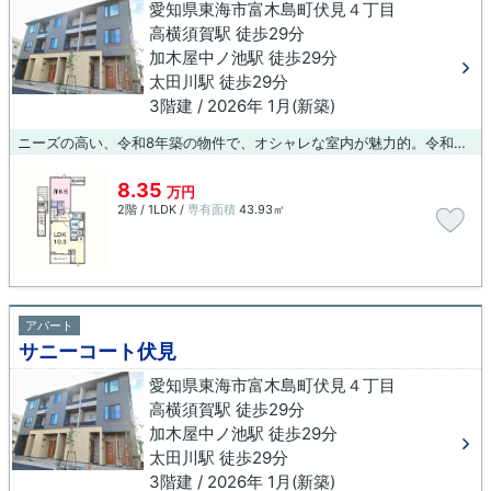
愛知県東海市富木島町伏見４丁目
高横須賀駅 徒歩29分
加木屋中ノ池駅 徒歩29分
太田川駅 徒歩29分
3階建 / 2026年 1月(新築)
ニーズの高い、令和8年築の物件で、オシャレな室内が魅力的。令和8年1月完成の新築物件です。住む人のことも考えられている満足度の高いアパートです。住み良い環境で暮らしたいとお考えの方に、当社のイチオシ物件をご紹介いたします。利便性が高く、快適に暮らせるので、きっと気に入る物件が見つかるはずです。
8.35
万円
2階 / 1LDK /
専有面積
43.93㎡
アパート
サニーコート伏見
愛知県東海市富木島町伏見４丁目
高横須賀駅 徒歩29分
加木屋中ノ池駅 徒歩29分
太田川駅 徒歩29分
3階建 / 2026年 1月(新築)