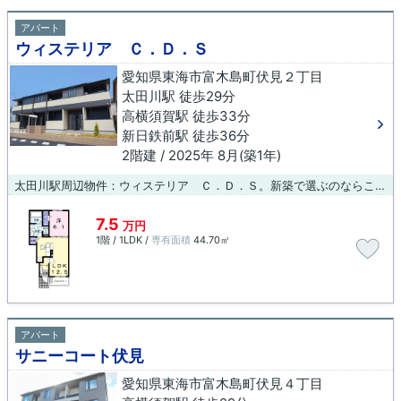
アパート
ウィステリア Ｃ．Ｄ．Ｓ
愛知県東海市富木島町伏見２丁目
太田川駅 徒歩29分
高横須賀駅 徒歩33分
新日鉄前駅 徒歩36分
2階建 / 2025年 8月(築1年)
太田川駅周辺物件：ウィステリア Ｃ．Ｄ．Ｓ。新築で選ぶのならこの物件をご検討してみてはいかがですか。新築にしかない魅力があります。令和7年築のコチラの物件は、落ち着きのある室内が魅力的です。今引っ越しをお考えの方におすすめなのが、こちらのアパートです。こちら太田川近くに立地する賃貸住宅でなら、きっとあなたの希望しているライフスタイルを叶えることができるでしょう。
7.5
万円
1階 / 1LDK /
専有面積
44.70㎡
アパート
サニーコート伏見
愛知県東海市富木島町伏見４丁目