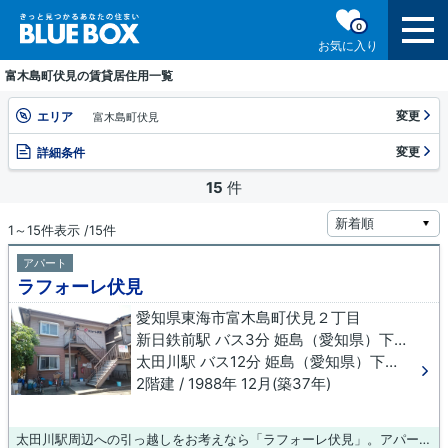
0
お気に入り
富木島町伏見の賃貸居住用一覧
変更
エリア
富木島町伏見
変更
詳細条件
15
件
1～15件表示 /15件
アパート
ラフォーレ伏見
愛知県東海市富木島町伏見２丁目
新日鉄前駅 バス3分 姫島（愛知県）下車 徒歩5分
太田川駅 バス12分 姫島（愛知県）下車 徒歩5分
2階建 / 1988年 12月(築37年)
太田川駅周辺への引っ越しをお考えなら「ラフォーレ伏見」。アパートタイプのお部屋です。引越し先のお住まいが見つからないとお悩みなら、当社のオススメする賃貸物件はいかがでしょうか？当社では、数多くの物件情報を取り扱っているので、ご希望の物件が見つかります。