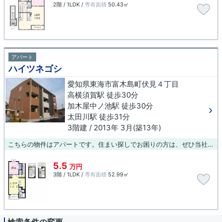
2階 / 1LDK /
専有面積
50.43㎡
アパート
ハイツネゴシ
愛知県東海市富木島町伏見４丁目
高横須賀駅 徒歩30分
加木屋中ノ池駅 徒歩30分
太田川駅 徒歩31分
3階建 / 2013年 3月(築13年)
こちらの物件はアパートです。住まい探しでお困りの方は、ぜひ当社へご連絡下さい。当社は数多くの物件情報を取り扱っているので、お客様の希望条件に適した物件が見つかるでしょう。
5.5
万円
3階 / 1LDK /
専有面積
52.99㎡