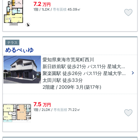
7.2
万円
1階 / 1LDK /
専有面積
45.09㎡
テラス
めるべぃゆ
愛知県東海市荒尾町西川
新日鉄前駅 徒歩21分 バス11分 星城大学東下車 徒歩12分
聚楽園駅 徒歩26分 バス11分 星城大学東下車 徒歩12分
太田川駅 徒歩33分
2階建 / 2009年 3月(築17年)
7.5
万円
1階 / 2LDK /
専有面積
71.22㎡