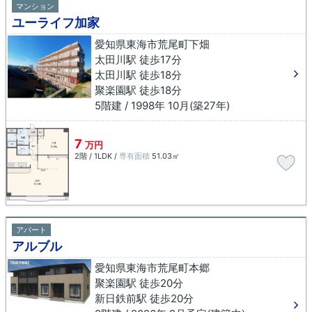
マンション
ユーライフ加家
愛知県東海市荒尾町下畑
太田川駅 徒歩17分
太田川駅 徒歩18分
聚楽園駅 徒歩18分
5階建 / 1998年 10月(築27年)
7
万円
2階 / 1LDK /
専有面積
51.03㎡
アパート
アルブル
愛知県東海市荒尾町本郷
聚楽園駅 徒歩20分
新日鉄前駅 徒歩20分