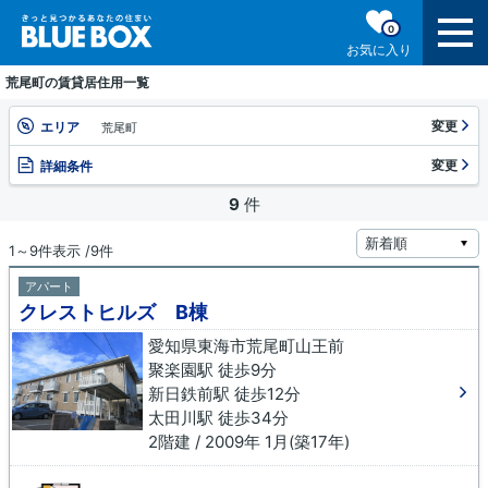
0
お気に入り
荒尾町の賃貸居住用一覧
変更
エリア
荒尾町
変更
詳細条件
9
件
1～9件表示 /9件
アパート
クレストヒルズ B棟
愛知県東海市荒尾町山王前
聚楽園駅 徒歩9分
新日鉄前駅 徒歩12分
太田川駅 徒歩34分
2階建 / 2009年 1月(築17年)