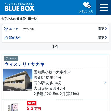
0
お気に入り
大字小木の賃貸居住用一覧
変更
エリア
大字小木
変更
詳細条件
1
件
アパート
ウィステリアサカキ
愛知県小牧市大字小木
岩倉駅 徒歩24分
石仏駅 徒歩34分
大山寺駅 徒歩43分
2階建 / 2015年 2月(築11年)
NEW
5.2
万円