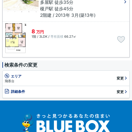
多屋駅 徒歩35分
榎戸駅 徒歩45分
2階建 / 2013年 3月(築13年)
8
万円
1階 / 3LDK /
専有面積
66.27㎡
検索条件の変更
エリア
変更
飛香台
詳細条件
変更