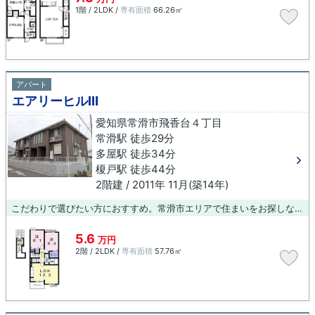
1階 / 2LDK /
専有面積
66.26㎡
アパート
エアリーヒルⅢ
愛知県常滑市飛香台４丁目
常滑駅 徒歩29分
多屋駅 徒歩34分
榎戸駅 徒歩44分
2階建 / 2011年 11月(築14年)
こだわりで選びたい方におすすめ。常滑市エリアで住まいをお探しなら「エアリーヒルⅢ」。設備も充実していて住みやすい、魅力が詰まったアパートです。引越し先のお住まいが見つからないとお悩みなら、当社のオススメする賃貸物件はいかがでしょうか？当社では、数多くの物件情報を取り扱っているので、ご希望の物件が見つかります。
5.6
万円
2階 / 2LDK /
専有面積
57.76㎡