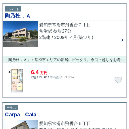
アパート
陶乃杜．Ａ
愛知県常滑市飛香台２丁目
常滑駅 徒歩27分
2階建 / 2009年 4月(築17年)
「陶乃杜．Ａ」：常滑市エリアの新居にピッタリ。今引っ越しをお考えの方におすすめなのが、こちらのアパートです。当社が勧める物件で、快適に暮らしませんか？数多くの物件の中でも、快適に過ごせる物件をご紹介しております。ご要望や不明な点がございましたら、お気軽にご連絡下さい。
6.4
万円
2階 / 2LDK /
専有面積
51.30㎡
テラス
Carpa Cala
愛知県常滑市飛香台５丁目