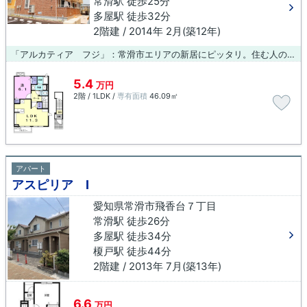
常滑駅 徒歩25分
多屋駅 徒歩32分
2階建 / 2014年 2月(築12年)
「アルカティア フジ」：常滑市エリアの新居にピッタリ。住む人のことも考えられている満足度の高いアパートです。数ある不動産物件の中からお客様の求めの条件に合った物件をお探しします。どうぞお気軽にご利用ください。
5.4
万円
2階 / 1LDK /
専有面積
46.09㎡
アパート
アスピリア Ⅰ
愛知県常滑市飛香台７丁目
常滑駅 徒歩26分
多屋駅 徒歩34分
榎戸駅 徒歩44分
2階建 / 2013年 7月(築13年)
6.6
万円