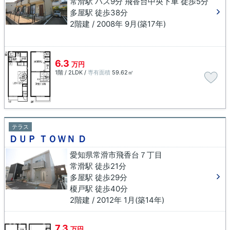
常滑駅 バス9分 飛香台中央下車 徒歩5分
多屋駅 徒歩38分
2階建 / 2008年 9月(築17年)
6.3
万円
1階 / 2LDK /
専有面積
59.62㎡
テラス
ＤＵＰ ＴＯＷＮ Ｄ
愛知県常滑市飛香台７丁目
常滑駅 徒歩21分
多屋駅 徒歩29分
榎戸駅 徒歩40分
2階建 / 2012年 1月(築14年)
7.3
万円