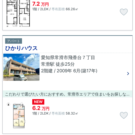
7.2
万円
1階 / 2LDK /
専有面積
66.26㎡
アパート
ひかりハウス
愛知県常滑市飛香台７丁目
常滑駅 徒歩25分
2階建 / 2009年 6月(築17年)
こだわりで選びたい方におすすめ。常滑市エリアで住まいをお探しなら「ひかりハウス」。こちらの物件はアパートです。常滑市で新生活を始めようとお考えの方にオススメ賃貸物件が多数ございます！便利で安心な暮らしがしたいなら、当社のオススメ物件がベストですよ。
NEW
6.2
万円
1階 / 2LDK /
専有面積
58.32㎡