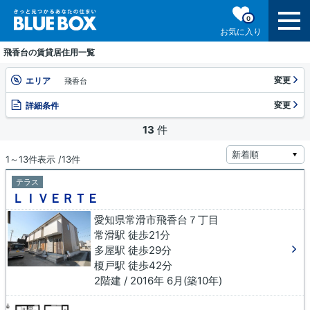
0
お気に入り
飛香台の賃貸居住用一覧
変更
エリア
飛香台
変更
詳細条件
13
件
1～13件表示 /13件
テラス
ＬＩＶＥＲＴＥ
愛知県常滑市飛香台７丁目
常滑駅 徒歩21分
多屋駅 徒歩29分
榎戸駅 徒歩42分
2階建 / 2016年 6月(築10年)