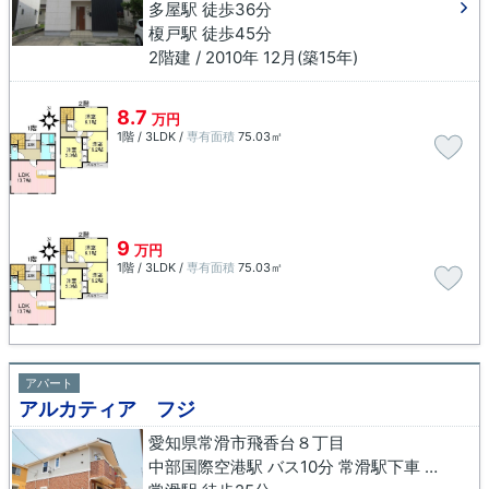
多屋駅 徒歩36分
榎戸駅 徒歩45分
2階建 / 2010年 12月(築15年)
8.7
万円
1階 / 3LDK /
専有面積
75.03㎡
9
万円
1階 / 3LDK /
専有面積
75.03㎡
アパート
アルカティア フジ
愛知県常滑市飛香台８丁目
中部国際空港駅 バス10分 常滑駅下車 徒歩24分