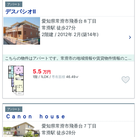
アパート
デスパシオⅡ
愛知県常滑市飛香台８丁目
常滑駅 徒歩27分
2階建 / 2012年 2月(築14年)
こちらの物件はアパートです。常滑市の地域情報や賃貸物件情報のことなら、当社にお任せ下さい。地域に特化した当社は、豊富な知識と物件が揃っています。お客様のご希望に適した情報をご提供いたします。
5.5
万円
1階 / 1LDK /
専有面積
46.49㎡
アパート
Ｃａｎｏｎ ｈｏｕｓｅ
愛知県常滑市飛香台７丁目
常滑駅 徒歩28分