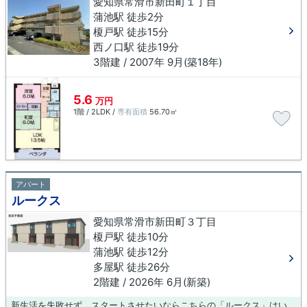
愛知県常滑市新田町１丁目
蒲池駅 徒歩2分
榎戸駅 徒歩15分
西ノ口駅 徒歩19分
3階建 / 2007年 9月(築18年)
5.6
万円
1階 / 2LDK /
専有面積
56.70㎡
アパート
ルークス
愛知県常滑市新田町３丁目
榎戸駅 徒歩10分
蒲池駅 徒歩12分
多屋駅 徒歩26分
2階建 / 2026年 6月(新築)
新生活を失敗せず、スタートさせたいならこちらの「ルークス」はいかがでしょうか。駅より徒歩10分で帰宅できる、快適な環境が魅力的な物件です。今引っ越しをお考えの方におすすめなのが、こちらのアパートです。家に帰るのが楽しみになる。そんな住宅に住みたくはありませんか。ご希望の条件の物件をご提案致します。ぜひご活用ください。