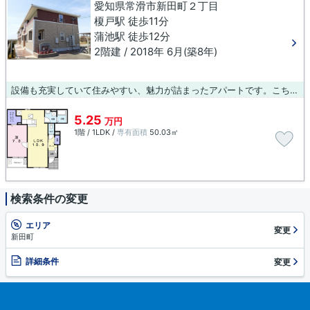
愛知県常滑市新田町２丁目
榎戸駅 徒歩11分
蒲池駅 徒歩12分
2階建 / 2018年 6月(築8年)
設備も充実していて住みやすい、魅力が詰まったアパートです。こちらの物件は駅まで徒歩で11分で到着します。中古物件を選ぶ上で新築よりも価格が下がることが多い築8年の物件です。住まいを求める上で、交通アクセスを重視するなら、榎戸周辺が適しているでしょう。この機会にぜひお引っ越しをご検討ください。
5.25
万円
1階 / 1LDK /
専有面積
50.03㎡
検索条件の変更
エリア
変更
新田町
詳細条件
変更