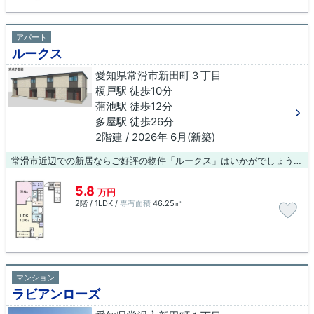
アパート
ルークス
愛知県常滑市新田町３丁目
榎戸駅 徒歩10分
蒲池駅 徒歩12分
多屋駅 徒歩26分
2階建 / 2026年 6月(新築)
常滑市近辺での新居ならご好評の物件「ルークス」はいかがでしょうか。住みやすさが満載でイチオシのアパートはこちらです。根強いニーズを誇る駅近の物件となり、徒歩10分に駅があります。お部屋探しも楽しく。常滑市や榎戸付近のことなら当社へご連絡下さい。経験豊富なスタッフがお待ちしております。
5.8
万円
2階 / 1LDK /
専有面積
46.25㎡
マンション
ラビアンローズ