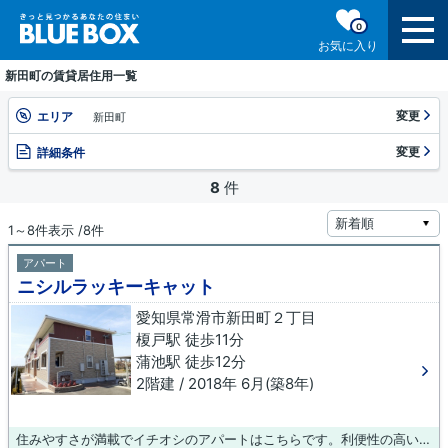
0
お気に入り
新田町の賃貸居住用一覧
変更
エリア
新田町
変更
詳細条件
8
件
1～8件表示 /8件
アパート
ニシルラッキーキャット
愛知県常滑市新田町２丁目
榎戸駅 徒歩11分
蒲池駅 徒歩12分
2階建 / 2018年 6月(築8年)
住みやすさが満載でイチオシのアパートはこちらです。利便性の高い設備も充実した、高ニーズな平成30年築の物件です。徒歩11分で駅へのアクセスが可能な物件です。新生活を始めるなら、常滑市はいかがでしょうか？住環境が整っており、快適な暮らしができますよ。賃貸物件をお探しの際には、ぜひ当社にご連絡下さい。