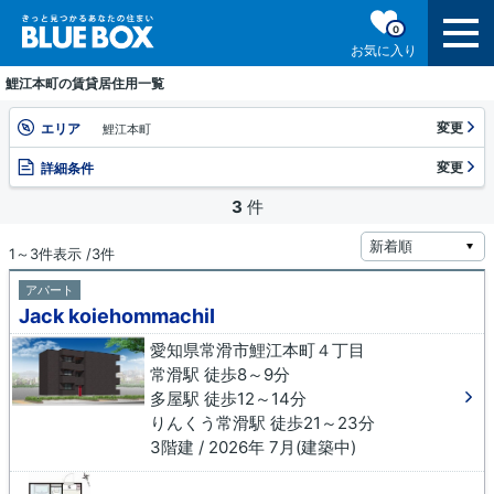
0
お気に入り
鯉江本町の賃貸居住用一覧
変更
エリア
鯉江本町
変更
詳細条件
3
件
1～3件表示 /3件
アパート
Jack koiehommachiⅠ
愛知県常滑市鯉江本町４丁目
常滑駅 徒歩8～9分
多屋駅 徒歩12～14分
りんくう常滑駅 徒歩21～23分
3階建 / 2026年 7月(建築中)