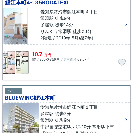
鯉江本町4-135KODATEXⅠ
愛知県常滑市鯉江本町４丁目
常滑駅 徒歩9分
多屋駅 徒歩14分
りんくう常滑駅 徒歩23分
2階建 / 2019年 5月(築7年)
10.7
万円
1階 / 3LDK+S(納戸) /
専有面積
69.57㎡
アパート
BLUEWING鯉江本町
愛知県常滑市鯉江本町１丁目
多屋駅 徒歩7分
常滑駅 徒歩9分
中部国際空港駅 バス10分 常滑駅下車 徒歩10分