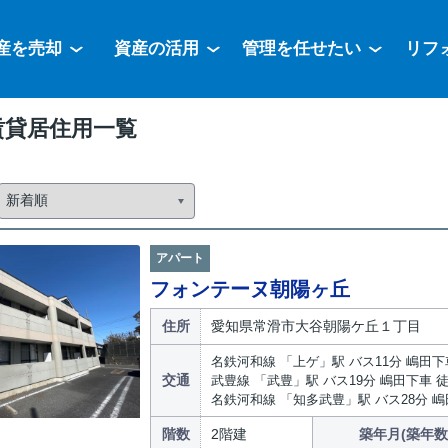
産を売却
資産の活用
管理を任せたい
リフ
賃貸居住用一覧
アパート
フォンテーヌ朝陽ヶ丘
住所
愛知県常滑市大谷朝陽ケ丘１丁目
名鉄河和線 「上ゲ」駅 バス11分 嶋田下
交通
武豊線 「武豊」駅 バス19分 嶋田下車 徒
名鉄河和線 「知多武豊」駅 バス28分 嶋
階数
2階建
築年月(築年数