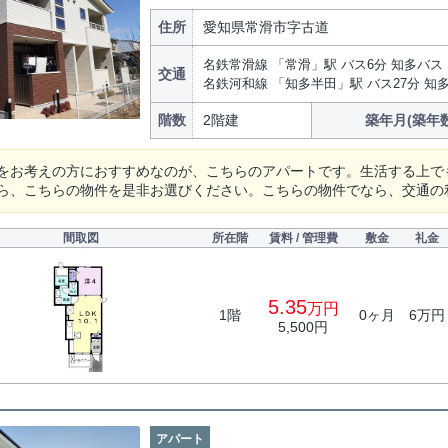
住所
愛知県常滑市字古道
名鉄常滑線 「常滑」駅 バス6分 知多バス
交通
名鉄河和線 「知多半田」駅 バス27分 知
階数
2階建
築年月(築年数
をお考えの方におすすめなのが、こちらのアパートです。生活する上で
ら、こちらの物件を是非お選びください。こちらの物件でなら、交通の
間取図
所在階
賃料 / 管理費
敷金
礼金
5.35
万円
1階
0ヶ月
6万円
5,500円
アパート