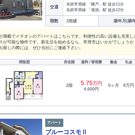
名鉄常滑線 「榎戸」駅 徒歩11分
交通
名鉄常滑線 「蒲池」駅 徒歩12分
階数
2階建
築年月(築年
が満載でイチオシのアパートはこちらです。利便性の高い設備も充実した
スが可能な物件です。新生活を始めるなら、常滑市はいかがでしょうか
お探しの際には、ぜひ当社にご連絡下さい。
間取図
所在階
賃料 / 管理費
敷金
礼金
5.75
万円
2階
0ヶ月
8万円
4,600円
アパート
ブルーコスモⅡ