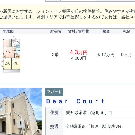
の新居におすすめ、フォンテーヌ朝陽ヶ丘の物件情報。住みやすさが満
ご提供いたします。常滑エリアでお部屋探しをするのであれば、当社ス
間取図
所在階
賃料 / 管理費
敷金
礼金
4.3
万円
2階
5.17万円
0ヶ月
4,000円
アパート
Ｄｅａｒ Ｃｏｕｒｔ
住所
愛知県常滑市港町６丁目
交通
名鉄常滑線 「榎戸」駅 徒歩3分