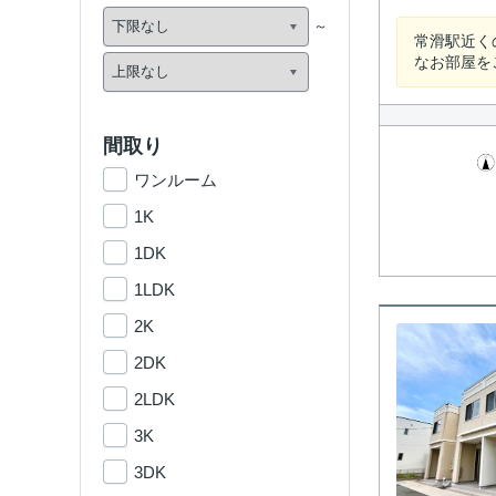
常滑駅近く
なお部屋を
間取り
ワンルーム
1K
1DK
1LDK
2K
2DK
2LDK
3K
3DK