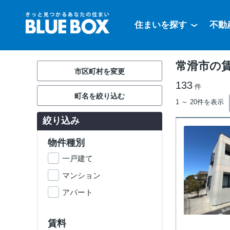
住まいを探す
不動
常滑市の
市区町村を変更
133
件
町名を絞り込む
1 ～ 20件を表示
絞り込み
物件種別
一戸建て
マンション
アパート
賃料