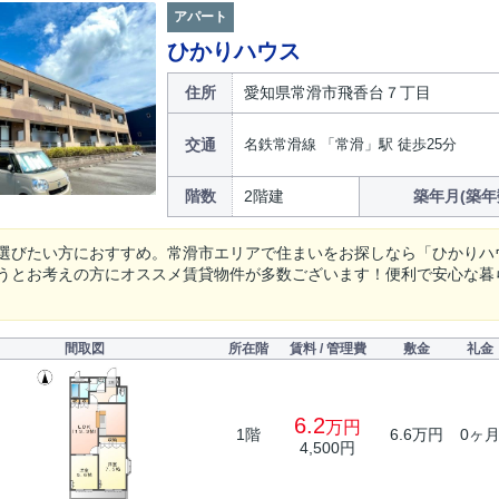
アパート
ひかりハウス
住所
愛知県常滑市飛香台７丁目
交通
名鉄常滑線 「常滑」駅 徒歩25分
階数
2階建
築年月(築年
選びたい方におすすめ。常滑市エリアで住まいをお探しなら「ひかりハ
うとお考えの方にオススメ賃貸物件が多数ございます！便利で安心な暮
間取図
所在階
賃料 / 管理費
敷金
礼金
6.2
万円
1階
6.6万円
0ヶ
4,500円