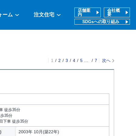
店舗案
会社概
ォーム
注文住宅
内
要
SDGsへの取り組み
1
2
3
4
5
…
7
次へ
車 徒歩35分
歩35分
田下車 徒歩35分
)
2003年 10月(築22年)