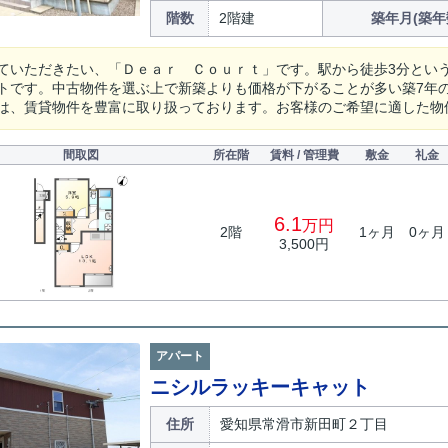
階数
2階建
築年月(築年
ていただきたい、「Ｄｅａｒ Ｃｏｕｒｔ」です。駅から徒歩3分とい
トです。中古物件を選ぶ上で新築よりも価格が下がることが多い築7年
は、賃貸物件を豊富に取り扱っております。お客様のご希望に適した物
間取図
所在階
賃料 / 管理費
敷金
礼金
6.1
万円
2階
1ヶ月
0ヶ月
3,500円
アパート
ニシルラッキーキャット
住所
愛知県常滑市新田町２丁目