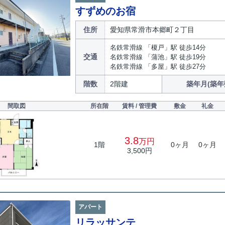
すずめのお宿
住所
愛知県常滑市本郷町２丁目
名鉄常滑線 「榎戸」駅 徒歩14分
交通
名鉄常滑線 「蒲池」駅 徒歩19分
名鉄常滑線 「多屋」駅 徒歩27分
階数
2階建
築年月(築年
間取図
所在階
賃料 / 管理費
敷金
礼金
3.8
万円
1階
0ヶ月
0ヶ月
3,500円
アパート
リラッサンテ