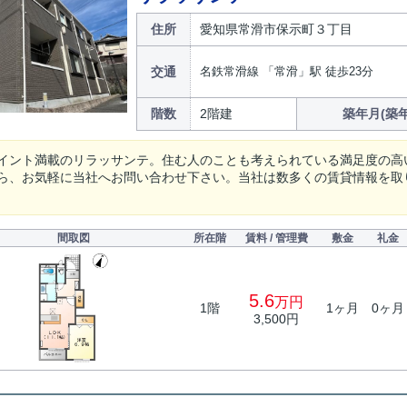
住所
愛知県常滑市保示町３丁目
交通
名鉄常滑線 「常滑」駅 徒歩23分
階数
2階建
築年月(築年
イント満載のリラッサンテ。住む人のことも考えられている満足度の高
ら、お気軽に当社へお問い合わせ下さい。当社は数多くの賃貸情報を取
間取図
所在階
賃料 / 管理費
敷金
礼金
5.6
万円
1階
1ヶ月
0ヶ月
3,500円