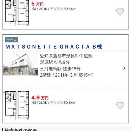
5
万円
1階 / 2LDK /
専有面積
59.64㎡
テラス
ＭＡＩＳＯＮＥＴＴＥ ＧＲＡＣＩＡ Ｂ棟
愛知県蒲郡市形原町中屋敷
形原駅 徒歩9分
三河鹿島駅 徒歩18分
2階建 / 2011年 3月(築15年)
4.9
万円
1階 / 2LDK /
専有面積
59.64㎡
検索条件の変更