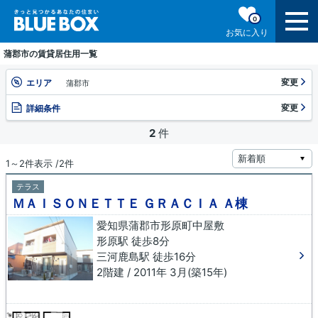
0
お気に入り
蒲郡市の賃貸居住用一覧
変更
エリア
蒲郡市
変更
詳細条件
2
件
1～2件表示 /2件
テラス
ＭＡＩＳＯＮＥＴＴＥ ＧＲＡＣＩＡ Ａ棟
愛知県蒲郡市形原町中屋敷
形原駅 徒歩8分
三河鹿島駅 徒歩16分
2階建 / 2011年 3月(築15年)