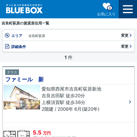
0
お気に入り
吉良町荻原の賃貸居住用一覧
変更
エリア
吉良町荻原
変更
詳細条件
1
件
テラス
ファミール 新
愛知県西尾市吉良町荻原新池
吉良吉田駅 徒歩20分
上横須賀駅 徒歩36分
2階建 / 2006年 6月(築20年)
5.5
万円