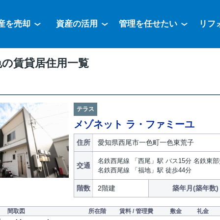
産を売却
資産の活用
管理を任せたい
リフ
色の賃貸居住用一覧
テラス
メゾネット ラ・ファミーユ
住所
愛知県西尾市一色町一色東荒子
名鉄西尾線 「西尾」駅 バス15分 名鉄東
交通
名鉄西尾線 「福地」駅 徒歩44分
階数
2階建
築年月(築年数)
間取図
所在階
賃料 / 管理費
敷金
礼金