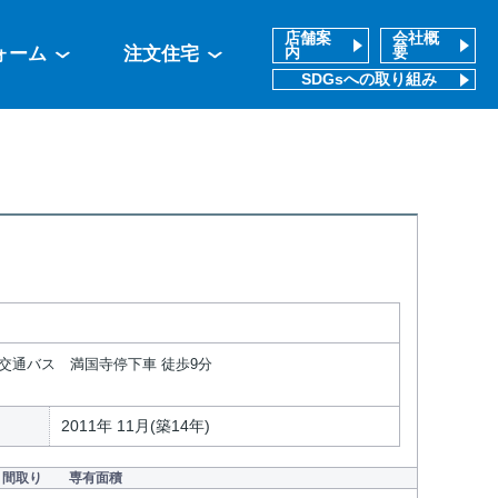
店舗案
会社概
ォーム
注文住宅
内
要
SDGsへの取り組み
部交通バス 満国寺停下車 徒歩9分
2011年 11月(築14年)
間取り
専有面積