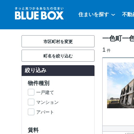
住まいを探す
不動
一色町一
市区町村を変更
1
件
町名を絞り込む
絞り込み
物件種別
一戸建て
マンション
アパート
賃料