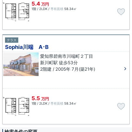
5.4
万円
1階 / 2LDK /
専有面積
58.34㎡
テラス
Sophia川端 A･B
愛知県碧南市川端町２丁目
新川町駅 徒歩53分
2階建 / 2005年 7月(築21年)
5.5
万円
1階 / 2LDK /
専有面積
58.34㎡
検索条件の変更