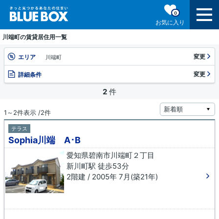
0
お気に入り
川端町の賃貸居住用一覧
変更
エリア
川端町
変更
詳細条件
2
件
1～2件表示 /2件
テラス
Sophia川端 A･B
愛知県碧南市川端町２丁目
新川町駅 徒歩53分
2階建 / 2005年 7月(築21年)