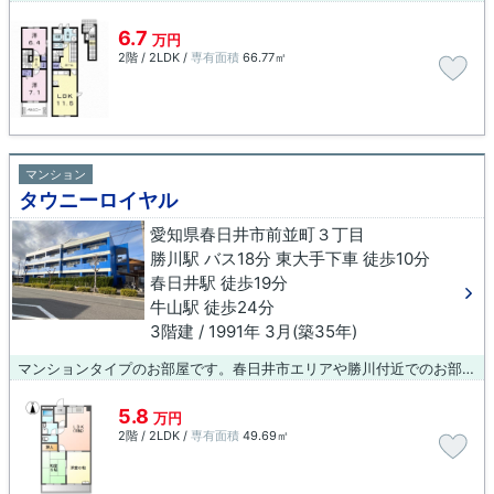
6.7
万円
2階 / 2LDK /
専有面積
66.77㎡
マンション
タウニーロイヤル
愛知県春日井市前並町３丁目
勝川駅 バス18分 東大手下車 徒歩10分
春日井駅 徒歩19分
牛山駅 徒歩24分
3階建 / 1991年 3月(築35年)
マンションタイプのお部屋です。春日井市エリアや勝川付近でのお部屋探しは、当社にお任せください。お客様のニーズに合ったお部屋をご紹介させていただきます。
5.8
万円
2階 / 2LDK /
専有面積
49.69㎡