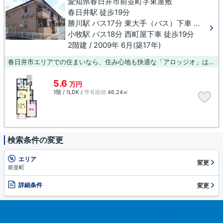
愛知県春日井市前並町字東屋敷
春日井駅 徒歩19分
勝川駅 バス17分 東大手（バス）下車 徒歩10分
小牧駅 バス18分 西町屋下車 徒歩19分
2階建 / 2009年 6月(築17年)
春日井市エリアでの住まいなら、住み心地も快適な「アロッジオ」はいかがでしょうか。アパートタイプのお部屋です。新たな生活を始めようとお考えの方に、当社オススメの物件をご紹介いたします。シングルからファミリー向けまで、様々な物件を取り扱っておりますので、ぜひご検討下さい。
5.6
万円
1階 / 1LDK /
専有面積
46.24㎡
検索条件の変更
エリア
変更
前並町
詳細条件
変更