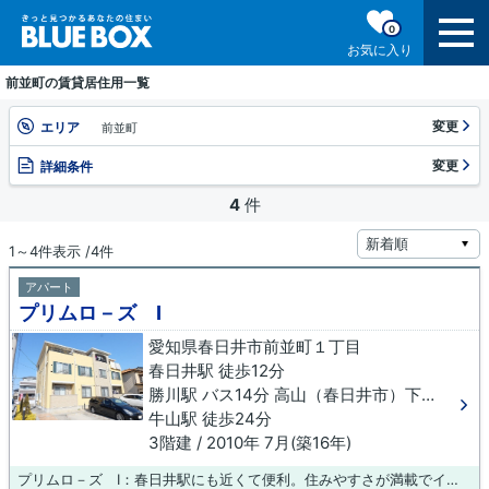
0
お気に入り
前並町の賃貸居住用一覧
変更
エリア
前並町
変更
詳細条件
4
件
1～4件表示 /4件
アパート
プリムロ－ズ Ⅰ
愛知県春日井市前並町１丁目
春日井駅 徒歩12分
勝川駅 バス14分 高山（春日井市）下車 徒歩13分
牛山駅 徒歩24分
3階建 / 2010年 7月(築16年)
プリムロ－ズ Ⅰ：春日井駅にも近くて便利。住みやすさが満載でイチオシのアパートはこちらです。この物件は、駅まで徒歩12分に立地しています。快適な暮らしをするなら春日井市までのお引越を提案いたします。住環境が充実しているため、利便性の高い暮らしができます。お客様のご希望に適した物件のご紹介をいたしますので、ぜひ当社にお任せ下さい。