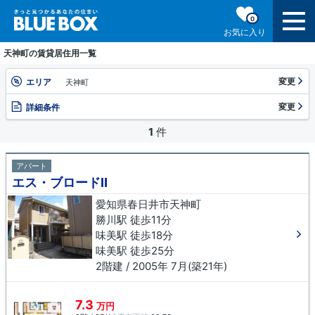
0
お気に入り
天神町の賃貸居住用一覧
変更
エリア
天神町
変更
詳細条件
1
件
アパート
エス・ブロードⅡ
愛知県春日井市天神町
勝川駅 徒歩11分
味美駅 徒歩18分
味美駅 徒歩25分
2階建 / 2005年 7月(築21年)
7.3
万円