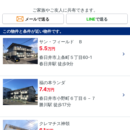
ご家族やご友人に共有できます。
メールで送る
LINE
で送る
この物件と条件が近い物件です。
サン・フィールド Ｂ
5.5
万円
春日井市
上条町
５丁目
60-1
春日井駅 徒歩9分
福の本ランダ
7.4
万円
春日井市
小野町
６丁目
６－７
勝川駅 徒歩17分
クレマチス神領