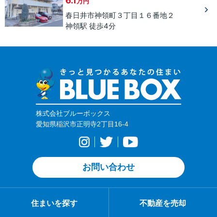
6.1
万円
春日井市
神領町
３丁目
１６番地２
神領駅 徒歩4分
株式会社ブルーボックス
愛知県稲沢市正明寺2丁目16-4
お問い合わせ
住まいを探す
不動産を売却