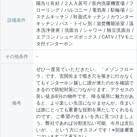
陽当り良好 / ２人入居可 / 室内洗濯機置場 / フ
ローリング / バルコニー / 電気有 / 駐輪場 / シ
ステムキッチン / 対面式キッチン / カウンター
設備条件
キッチン / バス・トイレ別 / 追焚機能浴室 / 温
水洗浄便座 / 洗面台 / シャワー / 独立洗面台 /
エアコン / シューズボックス / CATV / TVモニ
タ付インターホン
その他条件
ぜひ一度見ていただきたい、「メゾンフロー
ラ」です。玄関先まで覗き穴を覗きに行かなく
てもインターホン越しに誰が来たのかを確認で
きるので防犯対策につながります。アクセスの
良い徒歩8分の物件です。帰る場所に魅力があ
備考
ると、より楽しい生活になりませんか。住まい
は誰にとっても重要な役割を果たしてくれるも
のです。ご希望の住まいを共に見つけましょ
う。弊社であれば分割支払い可能、今月は支払
いが、、という方にオススメです！※別途審査
ございますご了承下さい。