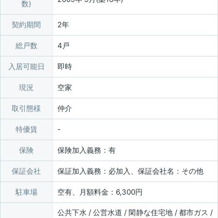
数)
契約期間
2年
総戸数
4戸
入居可能日
即時
現況
空家
取引態様
仲介
特優賃
保険
保険加入義務：有
保証会社
保証加入義務：必加入、保証会社名：その他
駐車場
空有、月額料金：6,300円
公共下水 / 公営水道 / 閑静な住宅地 / 都市ガス /