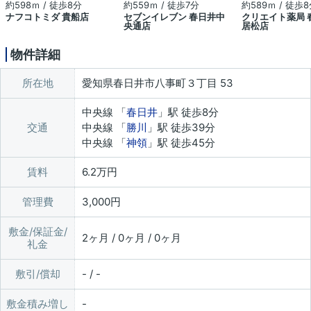
約598ｍ / 徒歩8分
約559ｍ / 徒歩7分
約589ｍ / 徒歩
ナフコトミダ 貴船店
セブンイレブン 春日井中
クリエイト薬局 
央通店
居松店
物件詳細
所在地
愛知県春日井市八事町３丁目 53
中央線 「
春日井
」駅 徒歩8分
交通
中央線 「
勝川
」駅 徒歩39分
中央線 「
神領
」駅 徒歩45分
賃料
6.2万円
管理費
3,000円
敷金/保証金/
2ヶ月 / 0ヶ月 / 0ヶ月
礼金
敷引/償却
- / -
敷金積み増し