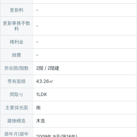
更新料
更新事務手数
料
権利金
雑費
所在階/階数
2階 / 2階建
専有面積
43.26㎡
間取り
1LDK
主要採光面
南
建物構造
木造
築年月(築年
2009年 9月(築16年)