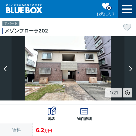
0
お気に入り
アパート
メゾンフローラ202
1
/
21
地図
物件詳細
賃料
6.2
万円