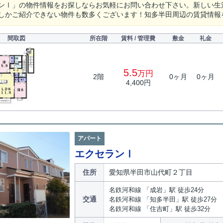
ンⅠ」の物件情報をお探しならお気軽にお問い合わせ下さい。新しい生
しかご紹介できない物件も数多くございます！知多半田周辺の賃貸情報
間取図
所在階
賃料 / 管理費
敷金
礼金
5.5
万円
2階
0ヶ月
0ヶ月
4,400円
アパート
エクセランⅠ
住所
愛知県半田市山代町２丁目
名鉄河和線 「成岩」駅 徒歩24分
交通
名鉄河和線 「知多半田」駅 徒歩27分
名鉄河和線 「住吉町」駅 徒歩32分