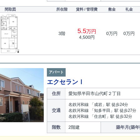
間取図
所在階
賃料 / 管理費
敷金
礼金
5.5
万円
3階
0万円
0万円
4,500円
アパート
エクセランⅠ
住所
愛知県半田市山代町２丁目
名鉄河和線 「成岩」駅 徒歩24分
交通
名鉄河和線 「知多半田」駅 徒歩27分
名鉄河和線 「住吉町」駅 徒歩32分
階数
2階建
築年月(築年