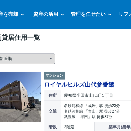
産を売却
資産の活用
管理を任せたい
リフ
賃貸居住用一覧
マンション
ロイヤルヒルズ山代参番館
住所
愛知県半田市山代町１丁目
名鉄河和線 「成岩」駅 徒歩23分
交通
名鉄河和線 「青山」駅 徒歩27分
武豊線 「半田」駅 徒歩37分
階数
3階建
築年月(築年