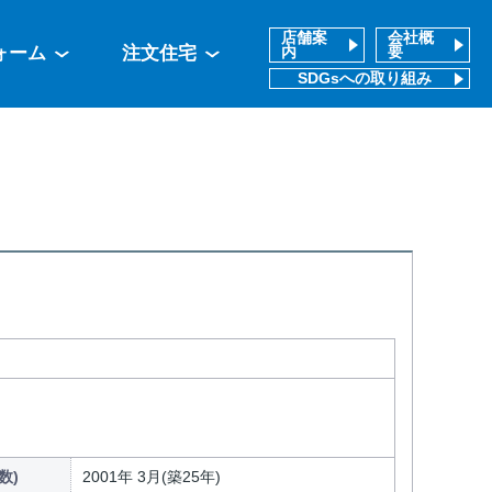
店舗案
会社概
ォーム
注文住宅
内
要
SDGsへの取り組み
数)
2001年 3月(築25年)