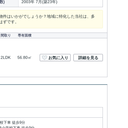
数)
2003年 7月(築23年)
物件はいかがでしょうか？地域に特化した当社は、多
はずです。
間取り
専有面積
2LDK
56.80㎡
お気に入り
詳細を見る
校下車 徒歩9分
池小学校下車 徒歩9分