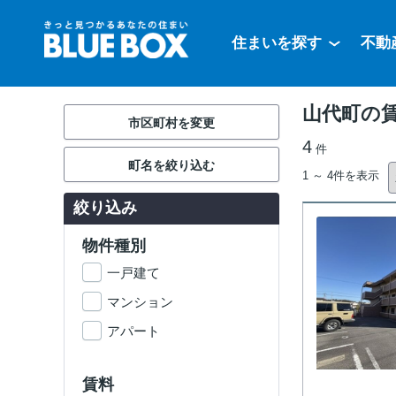
住まいを探す
不動
山代町の
市区町村を変更
4
件
町名を絞り込む
1 ～ 4件を表示
絞り込み
物件種別
一戸建て
マンション
アパート
賃料