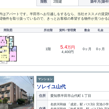
階数
2階建
築年月(築年
件はアパートです。半田市へお引越しをするなら、当社オススメの賃貸
貸物件を取り扱っているので、きっとお客様の希望する物件が見つかる
間取図
所在階
賃料 / 管理費
敷金
礼金
5.4
万円
1階
0ヶ月
0ヶ月
4,400円
マンション
ソレイユ山代
住所
愛知県半田市山代町１丁目
名鉄河和線 「成岩」駅 バス3分 宮池小学
交通
名鉄河和線 「知多半田」駅 バス13分 宮