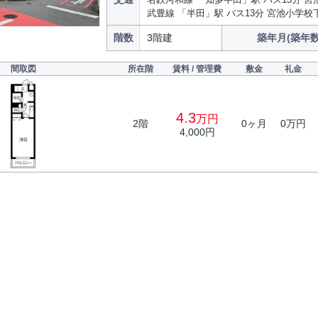
武豊線 「半田」駅 バス13分 宮池小学校
階数
3階建
築年月(築年数
間取図
所在階
賃料 / 管理費
敷金
礼金
4.3
万円
2階
0ヶ月
0万円
4,000円