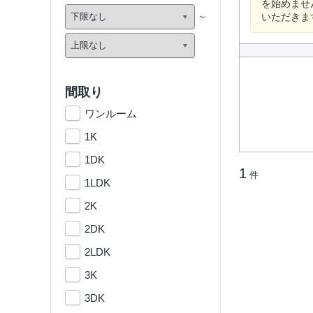
を始めませ
いただきま
間取り
ワンルーム
1K
1DK
1
件
1LDK
2K
2DK
2LDK
3K
3DK