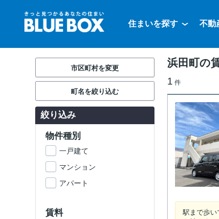
住まいを探す
不動
浜田町の
市区町村を変更
1
件
町名を絞り込む
絞り込み
物件種別
一戸建て
マンション
アパート
賃料
駅まで歩い