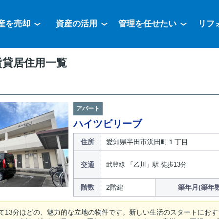
産を売却
資産の活用
管理を任せたい
リフ
賃貸居住用一覧
アパート
ハイツビリーブ
住所
愛知県半田市浜田町１丁目
交通
武豊線 「乙川」駅 徒歩13分
階数
2階建
築年月(築年数
て13分ほどの、魅力的な立地の物件です。新しい生活のスタートにお