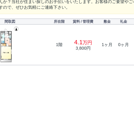
んか？当社が住まい探しのお手伝いをいたします。お客様のご要望やご
すので、ぜひお気軽にご連絡下さい。
間取図
所在階
賃料 / 管理費
敷金
礼金
4.1
万円
1階
1ヶ月
0ヶ月
3,800円