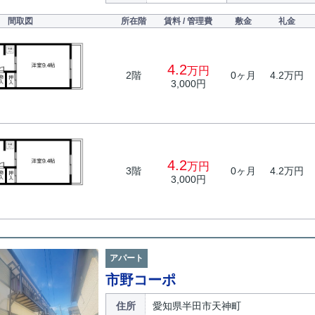
間取図
所在階
賃料 / 管理費
敷金
礼金
4.2
万円
2階
0ヶ月
4.2万円
3,000円
4.2
万円
3階
0ヶ月
4.2万円
3,000円
アパート
市野コーポ
住所
愛知県半田市天神町