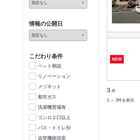
情報の公開日
こだわり条件
NEW
ペット相談
リノベーション
メゾネット
3
件
都市ガス
1 ～ 3件を表示
洗濯機置場有
コンロ２口以上
バス・トイレ別
追焚機能浴室