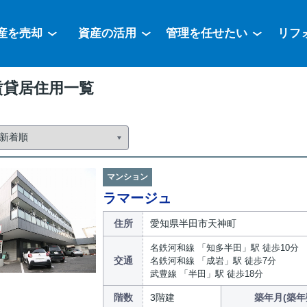
産を売却
資産の活用
管理を任せたい
リフ
賃貸居住用一覧
マンション
ラマージュ
住所
愛知県半田市天神町
名鉄河和線 「知多半田」駅 徒歩10分
交通
名鉄河和線 「成岩」駅 徒歩7分
武豊線 「半田」駅 徒歩18分
階数
3階建
築年月(築年