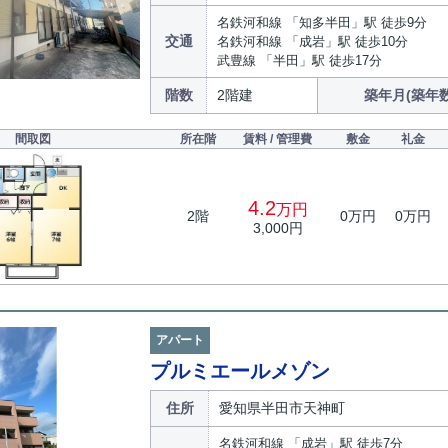
名鉄河和線 「知多半田」駅 徒歩9分
交通
名鉄河和線 「成岩」駅 徒歩10分
武豊線 「半田」駅 徒歩17分
階数
2階建
築年月(築年数
間取図
所在階
賃料 / 管理費
敷金
礼金
4.2
万円
2階
0万円
0万円
3,000円
アパート
プルミエールメゾン
住所
愛知県半田市天神町
名鉄河和線 「成岩」駅 徒歩7分