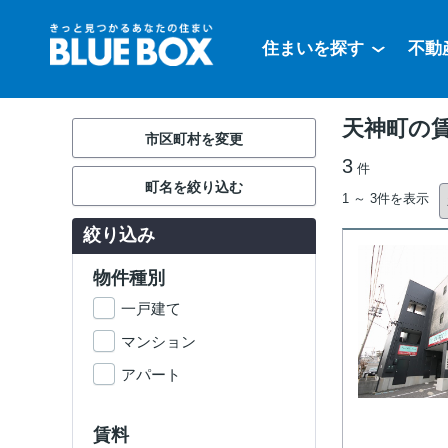
住まいを探す
不動
天神町の
市区町村を変更
3
件
町名を絞り込む
1 ～ 3件を表示
絞り込み
物件種別
一戸建て
マンション
アパート
賃料