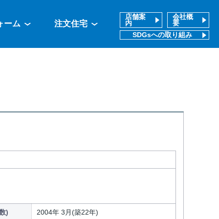
店舗案
会社概
ォーム
注文住宅
内
要
SDGsへの取り組み
数)
2004年 3月(築22年)