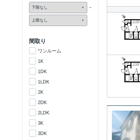
間取り
ワンルーム
1K
1DK
1LDK
2K
2DK
2LDK
3K
3DK