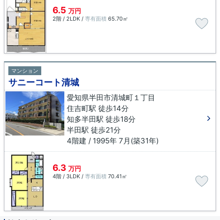
6.5
万円
2階 / 2LDK /
専有面積
65.70㎡
マンション
サニーコート清城
愛知県半田市清城町１丁目
住吉町駅 徒歩14分
知多半田駅 徒歩18分
半田駅 徒歩21分
4階建 / 1995年 7月(築31年)
6.3
万円
4階 / 3LDK /
専有面積
70.41㎡