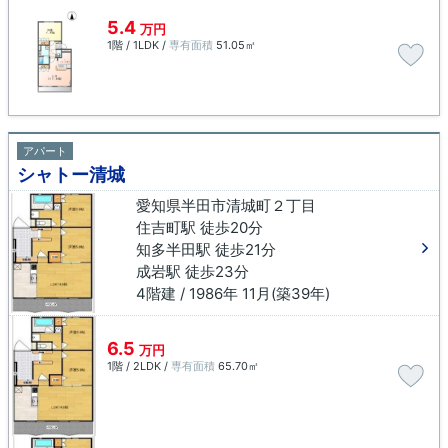
5.4
万円
1階 / 1LDK /
専有面積
51.05㎡
アパート
シャトー清城
愛知県半田市清城町２丁目
住吉町駅 徒歩20分
知多半田駅 徒歩21分
成岩駅 徒歩23分
4階建 / 1986年 11月(築39年)
6.5
万円
1階 / 2LDK /
専有面積
65.70㎡