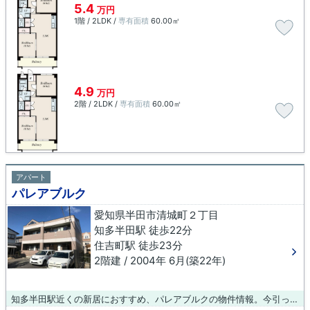
5.4
万円
1階 / 2LDK /
専有面積
60.00㎡
4.9
万円
2階 / 2LDK /
専有面積
60.00㎡
アパート
パレアブルク
愛知県半田市清城町２丁目
知多半田駅 徒歩22分
住吉町駅 徒歩23分
2階建 / 2004年 6月(築22年)
知多半田駅近くの新居におすすめ、パレアブルクの物件情報。今引っ越しをお考えの方におすすめなのが、こちらのアパートです。住まい探しをするなら、ぜひ当社にお任せ下さい。当社は豊富な賃貸物件を取り扱っており、お客様のご希望に適した物件のご紹介をいたします。お気軽にご連絡下さい。