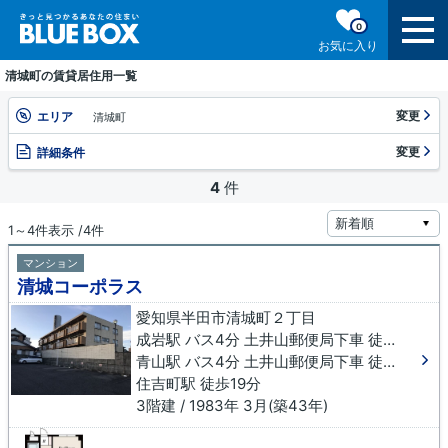
0
お気に入り
清城町の賃貸居住用一覧
変更
エリア
清城町
変更
詳細条件
4
件
1～4件表示 /4件
マンション
清城コーポラス
愛知県半田市清城町２丁目
成岩駅 バス4分 土井山郵便局下車 徒歩7分
青山駅 バス4分 土井山郵便局下車 徒歩7分
住吉町駅 徒歩19分
3階建 / 1983年 3月(築43年)