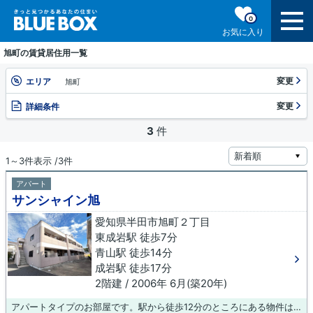
0
お気に入り
旭町の賃貸居住用一覧
変更
エリア
旭町
変更
詳細条件
3
件
1～3件表示 /3件
アパート
サンシャイン旭
愛知県半田市旭町２丁目
東成岩駅 徒歩7分
青山駅 徒歩14分
成岩駅 徒歩17分
2階建 / 2006年 6月(築20年)
アパートタイプのお部屋です。駅から徒歩12分のところにある物件はいかがでしょうか。賃貸住宅情報をお探しの方で、お困りでしたら当社にご連絡下さい。お客様がご希望することや不明な点についてお伺いいたします。