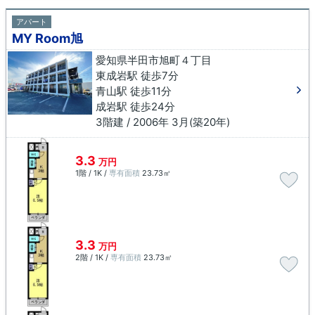
アパート
MY Room旭
愛知県半田市旭町４丁目
東成岩駅 徒歩7分
青山駅 徒歩11分
成岩駅 徒歩24分
3階建 / 2006年 3月(築20年)
3.3
万円
1階 / 1K /
専有面積
23.73㎡
3.3
万円
2階 / 1K /
専有面積
23.73㎡