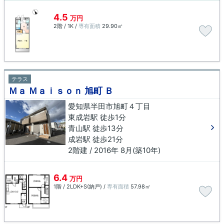
4.5
万円
2階 / 1K /
専有面積
29.90㎡
テラス
Ｍａ Ｍａｉｓｏｎ 旭町 Ｂ
愛知県半田市旭町４丁目
東成岩駅 徒歩1分
青山駅 徒歩13分
成岩駅 徒歩21分
2階建 / 2016年 8月(築10年)
6.4
万円
1階 / 2LDK+S(納戸) /
専有面積
57.98㎡