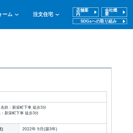
店舗案
会社概
ォーム
注文住宅
内
要
SDGsへの取り組み
 名鉄：新栄町下車 徒歩3分
鉄：新栄町下車 徒歩3分
)
2022年 9月(築3年)