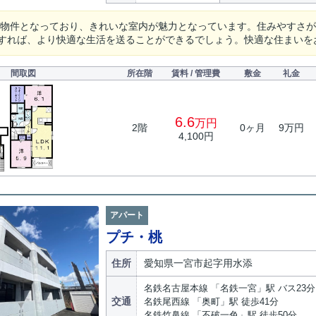
築の物件となっており、きれいな室内が魅力となっています。住みやすさ
すれば、より快適な生活を送ることができるでしょう。快適な住まいを
間取図
所在階
賃料 / 管理費
敷金
礼金
6.6
万円
2階
0ヶ月
9万円
4,100円
アパート
プチ・桃
住所
愛知県一宮市起字用水添
名鉄名古屋本線 「名鉄一宮」駅 バス23分
交通
名鉄尾西線 「奥町」駅 徒歩41分
名鉄竹鼻線 「不破一色」駅 徒歩50分