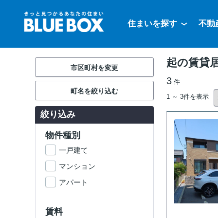
住まいを探す
不動
起の賃貸
市区町村を変更
3
件
町名を絞り込む
1 ～ 3件を表示
絞り込み
物件種別
一戸建て
マンション
アパート
賃料