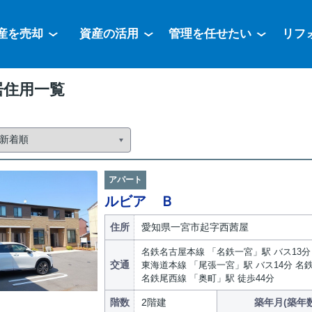
産を売却
資産の活用
管理を任せたい
リフ
居住用一覧
アパート
ルビア Ｂ
住所
愛知県一宮市起字西茜屋
名鉄名古屋本線 「名鉄一宮」駅 バス13分
交通
東海道本線 「尾張一宮」駅 バス14分 名
名鉄尾西線 「奥町」駅 徒歩44分
階数
2階建
築年月(築年数