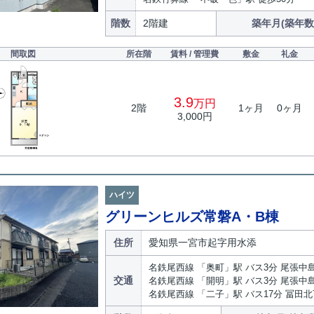
階数
2階建
築年月(築年数
間取図
所在階
賃料 / 管理費
敷金
礼金
3.9
万円
2階
1ヶ月
0ヶ月
3,000円
ハイツ
グリーンヒルズ常磐A・B棟
住所
愛知県一宮市起字用水添
名鉄尾西線 「奥町」駅 バス3分 尾張中島
交通
名鉄尾西線 「開明」駅 バス3分 尾張中島
名鉄尾西線 「二子」駅 バス17分 冨田北