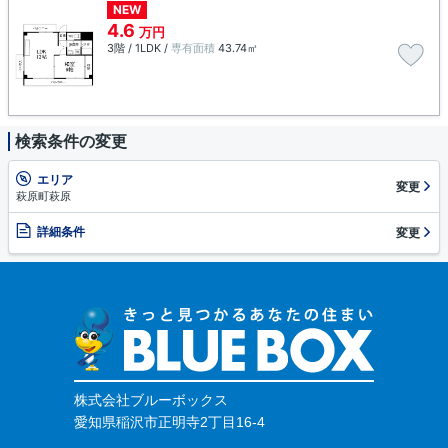
NEW
4.6
万円
3階 / 1LDK /
専有面積
43.74㎡
検索条件の変更
エリア
変更
萩原町萩原
詳細条件
変更
株式会社ブルーボックス
愛知県稲沢市正明寺2丁目16-4