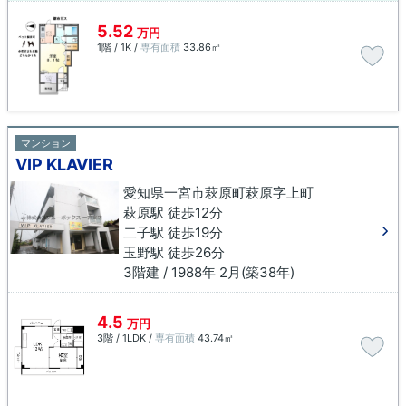
5.52
万円
1階 / 1K /
専有面積
33.86㎡
マンション
VIP KLAVIER
愛知県一宮市萩原町萩原字上町
萩原駅 徒歩12分
二子駅 徒歩19分
玉野駅 徒歩26分
3階建 / 1988年 2月(築38年)
4.5
万円
3階 / 1LDK /
専有面積
43.74㎡