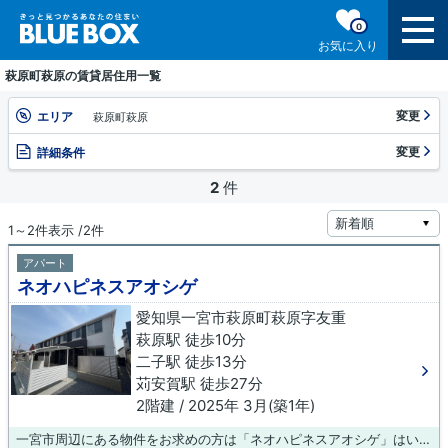
0
お気に入り
萩原町萩原の賃貸居住用一覧
変更
エリア
萩原町萩原
変更
詳細条件
2
件
1～2件表示 /2件
アパート
ネオハピネスアオシゲ
愛知県一宮市萩原町萩原字友重
萩原駅 徒歩10分
二子駅 徒歩13分
苅安賀駅 徒歩27分
2階建 / 2025年 3月(築1年)
一宮市周辺にある物件をお求めの方は「ネオハピネスアオシゲ」はいかがでしょうか。アクセスの良い徒歩10分の物件です。新しい生活のスタートにおすすめなのが、こちらのアパートです。設備が充実してうれしい、築浅物件です。ワクワク、ドキドキの新生活。まずは当社で一宮市や萩原付近のお部屋探しをしましょう。好みのお部屋がきっと見つかります。