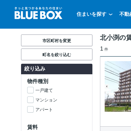
住まいを探す
不動
北小渕の
市区町村を変更
1
件
町名を絞り込む
絞り込み
物件種別
一戸建て
マンション
アパート
賃料