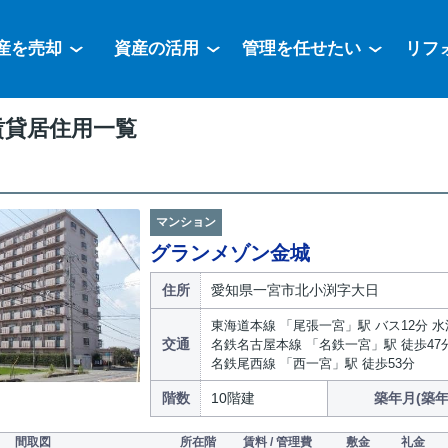
産を売却
資産の活用
管理を任せたい
リフ
賃貸居住用一覧
マンション
グランメゾン金城
住所
愛知県一宮市北小渕字大日
東海道本線 「尾張一宮」駅 バス12分 水
交通
名鉄名古屋本線 「名鉄一宮」駅 徒歩47
名鉄尾西線 「西一宮」駅 徒歩53分
階数
10階建
築年月(築年
間取図
所在階
賃料 / 管理費
敷金
礼金