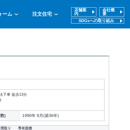
店舗案
会社概
ォーム
注文住宅
内
要
SDGsへの取り組み
法下車 徒歩13分
分
数)
1990年 8月(築36年)
間取り
専有面積