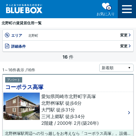
0
お気に入り
北野町の賃貸居住用一覧
変更
エリア
北野町
変更
詳細条件
16
件
1～16件表示 /16件
アパート
コーポラス高塚
愛知県岡崎市北野町字高塚
北野桝塚駅 徒歩6分
大門駅 徒歩31分
三河上郷駅 徒歩34分
2階建 / 2000年 2月(築26年)
北野桝塚駅周辺への引っ越しをお考えなら「コーポラス高塚」。設備も充実していて住みやすい、魅力が詰まったアパートです。徒歩5分に駅がある物件です。お客様のご希望に適した物件のご紹介をいたします。個々のこだわりやご要望などございましたら、お気軽に当社へご連絡下さい。お待ちしております。