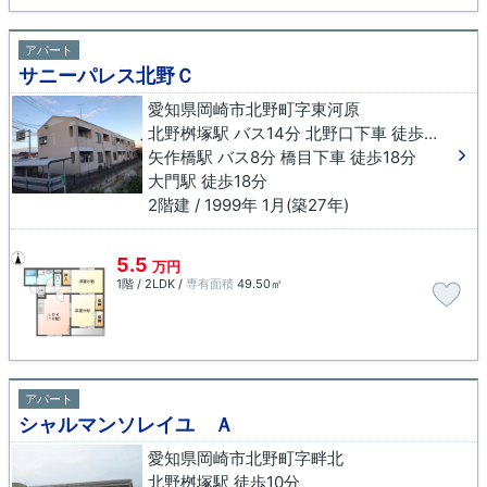
アパート
サニーパレス北野Ｃ
愛知県岡崎市北野町字東河原
北野桝塚駅 バス14分 北野口下車 徒歩3分
矢作橋駅 バス8分 橋目下車 徒歩18分
大門駅 徒歩18分
2階建 / 1999年 1月(築27年)
5.5
万円
1階 / 2LDK /
専有面積
49.50㎡
アパート
シャルマンソレイユ Ａ
愛知県岡崎市北野町字畔北
北野桝塚駅 徒歩10分