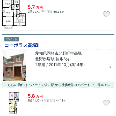
5.7
万円
2階 / 3K /
専有面積
56.33㎡
アパート
コーポラス高塚Ⅱ
愛知県岡崎市北野町字高塚
北野桝塚駅 徒歩6分
2階建 / 2011年 10月(築14年)
こちらの物件はアパートです。駅から徒歩6分のアパートで、電車での通勤にも便利な立地です。ブルーボックス 岡崎支店で紹介している岡崎市エリア周辺の物件なら、北野桝塚近くの物件はいかがでしょう。何かお困りならいつでも当社までお気軽にご連絡下さい。
5.8
万円
1階 / 1LDK /
専有面積
44.18㎡