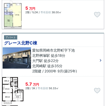
5
万円
2階 / 1LDK /
専有面積
38.00㎡
アパート
グレース北野C棟
愛知県岡崎市北野町字下池
北野桝塚駅 徒歩18分
大門駅 徒歩22分
北岡崎駅 徒歩35分
2階建 / 2000年 9月(築25年)
5.7
万円
2階 / 3K /
専有面積
56.33㎡