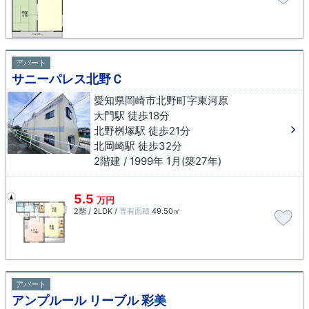
アパート
サニーパレス北野Ｃ
愛知県岡崎市北野町字東河原
大門駅 徒歩18分
北野桝塚駅 徒歩21分
北岡崎駅 徒歩32分
2階建 / 1999年 1月(築27年)
5.5
万円
2階 / 2LDK /
専有面積
49.50㎡
アパート
アンプルール リーブル 彩美