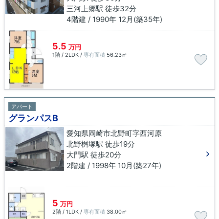
三河上郷駅 徒歩32分
4階建 / 1990年 12月(築35年)
5.5
万円
1階 / 2LDK /
専有面積
56.23㎡
アパート
グランパスB
愛知県岡崎市北野町字西河原
北野桝塚駅 徒歩19分
大門駅 徒歩20分
2階建 / 1998年 10月(築27年)
5
万円
2階 / 1LDK /
専有面積
38.00㎡