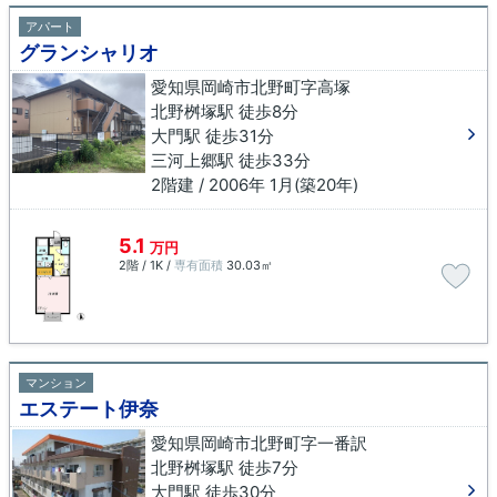
アパート
グランシャリオ
愛知県岡崎市北野町字高塚
北野桝塚駅 徒歩8分
大門駅 徒歩31分
三河上郷駅 徒歩33分
2階建 / 2006年 1月(築20年)
5.1
万円
2階 / 1K /
専有面積
30.03㎡
マンション
エステート伊奈
愛知県岡崎市北野町字一番訳
北野桝塚駅 徒歩7分
大門駅 徒歩30分