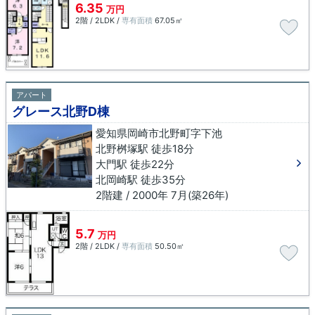
6.35
万円
2階 / 2LDK /
専有面積
67.05㎡
アパート
グレース北野D棟
愛知県岡崎市北野町字下池
北野桝塚駅 徒歩18分
大門駅 徒歩22分
北岡崎駅 徒歩35分
2階建 / 2000年 7月(築26年)
5.7
万円
2階 / 2LDK /
専有面積
50.50㎡