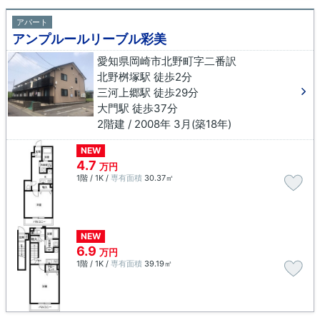
アパート
アンプルールリーブル彩美
愛知県岡崎市北野町字二番訳
北野桝塚駅 徒歩2分
三河上郷駅 徒歩29分
大門駅 徒歩37分
2階建 / 2008年 3月(築18年)
NEW
4.7
万円
1階 / 1K /
専有面積
30.37㎡
NEW
6.9
万円
1階 / 1K /
専有面積
39.19㎡