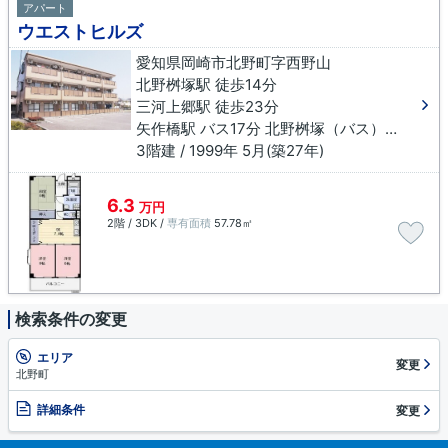
アパート
ウエストヒルズ
愛知県岡崎市北野町字西野山
北野桝塚駅 徒歩14分
三河上郷駅 徒歩23分
矢作橋駅 バス17分 北野桝塚（バス）下車 徒歩12分
3階建 / 1999年 5月(築27年)
6.3
万円
2階 / 3DK /
専有面積
57.78㎡
検索条件の変更
エリア
変更
北野町
詳細条件
変更