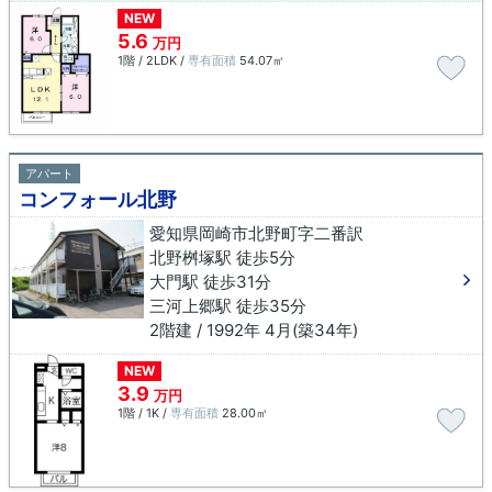
NEW
5.6
万円
1階 / 2LDK /
専有面積
54.07㎡
アパート
コンフォール北野
愛知県岡崎市北野町字二番訳
北野桝塚駅 徒歩5分
大門駅 徒歩31分
三河上郷駅 徒歩35分
2階建 / 1992年 4月(築34年)
NEW
3.9
万円
1階 / 1K /
専有面積
28.00㎡