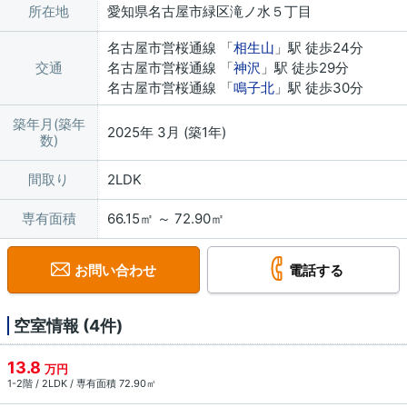
所在地
愛知県名古屋市緑区滝ノ水５丁目
名古屋市営桜通線 「
相生山
」駅 徒歩24分
交通
名古屋市営桜通線 「
神沢
」駅 徒歩29分
名古屋市営桜通線 「
鳴子北
」駅 徒歩30分
築年月(築年
2025年 3月 (築1年)
数)
間取り
2LDK
専有面積
66.15㎡ ～ 72.90㎡
お問い合わせ
電話する
空室情報 (4件)
13.8
万円
1-2階 / 2LDK / 専有面積 72.90㎡