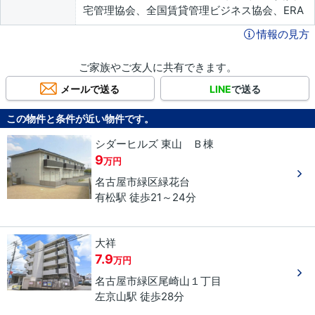
宅管理協会、全国賃貸管理ビジネス協会、ERA
情報の見方
ご家族やご友人に共有できます。
メールで送る
LINE
で送る
この物件と条件が近い物件です。
シダーヒルズ 東山 Ｂ棟
9
万円
名古屋市緑区
緑花台
有松駅 徒歩21～24分
大祥
7.9
万円
名古屋市緑区
尾崎山
１丁目
左京山駅 徒歩28分