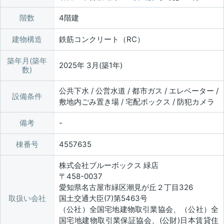
階数
4階建
建物構造
鉄筋コンクリート（RC）
築年月(築年
2025年 3月(築1年)
数)
公共下水 / 公営水道 / 都市ガス / エレベーター /
設備条件
敷地内ごみ置き場 / 宅配ボックス / 防犯カメラ
備考
棟番号
4557635
株式会社ブルーボックス 緑店
〒458-0037
愛知県名古屋市緑区潮見が丘２丁目326
取扱い会社
国土交通大臣(7)第5463号
（公社）全国宅地建物取引業協会、（公社）全
国宅地建物取引業保証協会、(公財)日本賃貸住