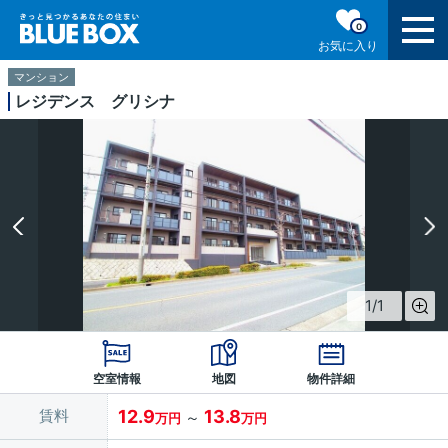
0
お気に入り
マンション
レジデンス グリシナ
1
/
1
空室情報
地図
物件詳細
賃料
12.9
13.8
～
万円
万円