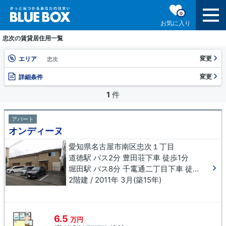
0
お気に入り
忠次の賃貸居住用一覧
変更
エリア
忠次
変更
詳細条件
1
件
アパート
オンディーヌ
愛知県名古屋市南区忠次１丁目
道徳駅 バス2分 豊田荘下車 徒歩1分
堀田駅 バス8分 千竃通二丁目下車 徒歩9分
2階建 / 2011年 3月(築15年)
6.5
万円