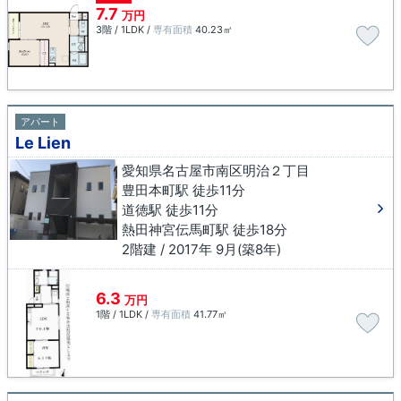
7.7
万円
3階 / 1LDK /
専有面積
40.23㎡
アパート
Le Lien
愛知県名古屋市南区明治２丁目
豊田本町駅 徒歩11分
道徳駅 徒歩11分
熱田神宮伝馬町駅 徒歩18分
2階建 / 2017年 9月(築8年)
6.3
万円
1階 / 1LDK /
専有面積
41.77㎡