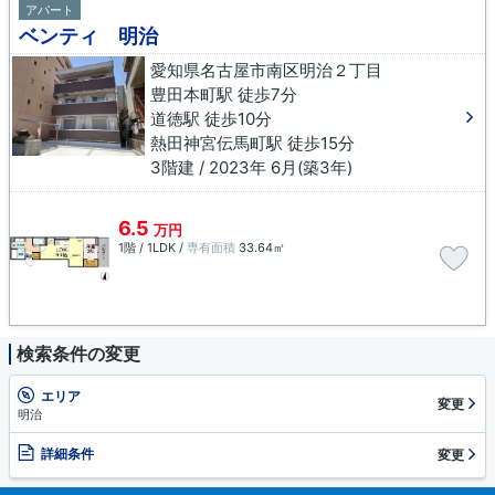
アパート
ベンティ 明治
愛知県名古屋市南区明治２丁目
豊田本町駅 徒歩7分
道徳駅 徒歩10分
熱田神宮伝馬町駅 徒歩15分
3階建 / 2023年 6月(築3年)
6.5
万円
1階 / 1LDK /
専有面積
33.64㎡
検索条件の変更
エリア
変更
明治
詳細条件
変更