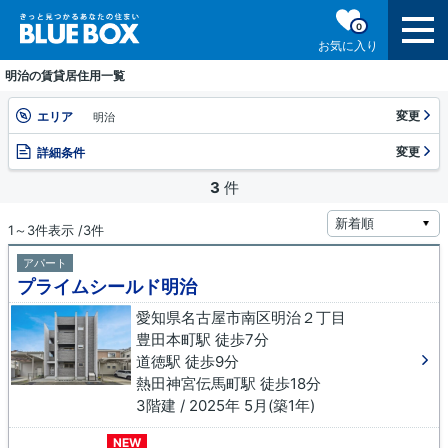
0
お気に入り
明治の賃貸居住用一覧
変更
エリア
明治
変更
詳細条件
3
件
1～3件表示 /3件
アパート
プライムシールド明治
愛知県名古屋市南区明治２丁目
豊田本町駅 徒歩7分
道徳駅 徒歩9分
熱田神宮伝馬町駅 徒歩18分
3階建 / 2025年 5月(築1年)
NEW