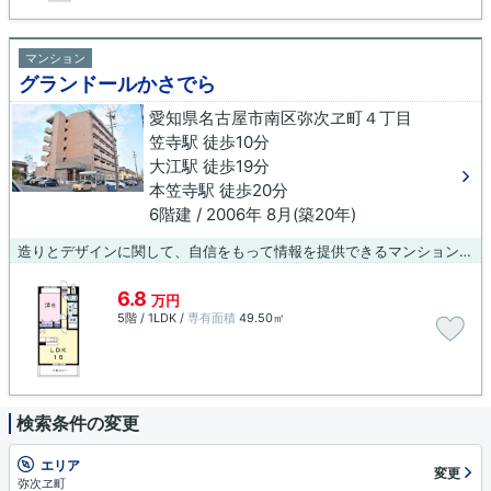
マンション
グランドールかさでら
愛知県名古屋市南区弥次ヱ町４丁目
笠寺駅 徒歩10分
大江駅 徒歩19分
本笠寺駅 徒歩20分
6階建 / 2006年 8月(築20年)
造りとデザインに関して、自信をもって情報を提供できるマンションです。こちらの物件にはエレベーターが付いています。駅より徒歩10分で帰宅できる、快適な環境が魅力的な物件です。おしゃれなあなたにピッタリな外観タイル張りの物件です。名古屋市南区での住まい探しを当社スタッフがサポート致します。まずはご希望条件などをお申しつけください。それを元にお客様に合ったお住まいをご紹介いたします。
6.8
万円
5階 / 1LDK /
専有面積
49.50㎡
検索条件の変更
エリア
変更
弥次ヱ町