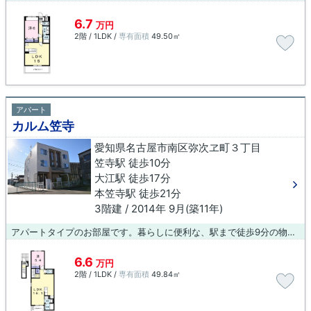
6.7
万円
2階 / 1LDK /
専有面積
49.50㎡
アパート
カルム笠寺
愛知県名古屋市南区弥次ヱ町３丁目
笠寺駅 徒歩10分
大江駅 徒歩17分
本笠寺駅 徒歩21分
3階建 / 2014年 9月(築11年)
アパートタイプのお部屋です。暮らしに便利な、駅まで徒歩9分の物件です。名古屋市南区エリアや笠寺付近の物件へお引っ越しを検討しているなら、取り扱い物件数が豊富な当社に是非お問い合わせ下さい。
6.6
万円
2階 / 1LDK /
専有面積
49.84㎡