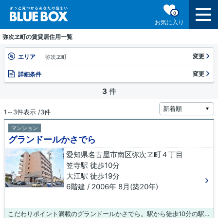
0
お気に入り
弥次ヱ町の賃貸居住用一覧
変更
エリア
弥次ヱ町
変更
詳細条件
3
件
1～3件表示 /3件
マンション
グランドールかさでら
愛知県名古屋市南区弥次ヱ町４丁目
笠寺駅 徒歩10分
大江駅 徒歩19分
6階建 / 2006年 8月(築20年)
こだわりポイント満載のグランドールかさでら。駅から徒歩10分の駅近物件で、快適に通勤や通学をすることができます。こちらの物件にはエレベーターがあります。こちらの物件はマンションです。お客様に素敵なお部屋をご提供いたします。笠寺エリアでお部屋探しをするのであれば、当社スタッフにお任せください。