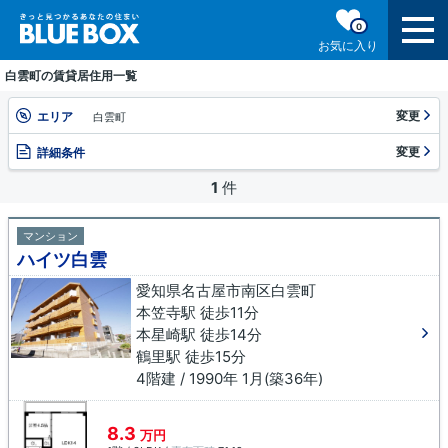
0
お気に入り
白雲町の賃貸居住用一覧
変更
エリア
白雲町
変更
詳細条件
1
件
マンション
ハイツ白雲
愛知県名古屋市南区白雲町
本笠寺駅 徒歩11分
本星崎駅 徒歩14分
鶴里駅 徒歩15分
4階建 / 1990年 1月(築36年)
8.3
万円