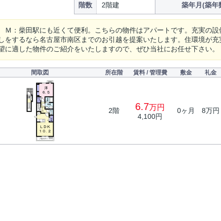
階数
2階建
築年月(築年
 Ｍ：柴田駅にも近くて便利。こちらの物件はアパートです。充実の設備
しをするなら名古屋市南区までのお引越を提案いたします。住環境が充
望に適した物件のご紹介をいたしますので、ぜひ当社にお任せ下さい。
間取図
所在階
賃料 / 管理費
敷金
礼金
6.7
万円
2階
0ヶ月
8万円
4,100円