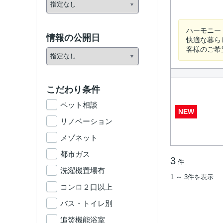
ハーモニー
情報の公開日
快適な暮ら
客様のご希
こだわり条件
ペット相談
NEW
リノベーション
メゾネット
都市ガス
3
件
洗濯機置場有
1 ～ 3件を表示
コンロ２口以上
バス・トイレ別
追焚機能浴室