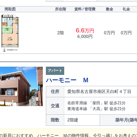
間取図
所在階
賃料 / 管理費
敷金
礼金
6.6
万円
2階
0万円
0万円
6,000円
アパート
ハーモニー Ｍ
住所
愛知県名古屋市南区天白町４丁目
名鉄常滑線 「柴田」駅 徒歩21分
交通
東海道本線 「大高」駅 徒歩21分
階数
2階建
築年月(築年
の新居におすすめ、ハーモニー Ｍの物件情報。今引っ越しをお考えの