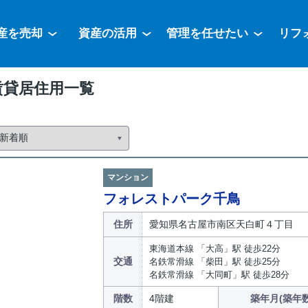
産を売却
資産の活用
管理を任せたい
リフ
賃貸居住用一覧
マンション
フォレストパーク千鳥
住所
愛知県名古屋市南区天白町４丁目
東海道本線 「大高」駅 徒歩22分
交通
名鉄常滑線 「柴田」駅 徒歩25分
名鉄常滑線 「大同町」駅 徒歩28分
階数
4階建
築年月(築年数