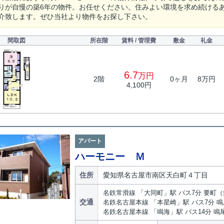
りが自慢の築6年の物件。お任せください。住みよい環境を求め続ける
介致します。ぜひ当社より物件をお探し下さい。
間取図
所在階
賃料 / 管理費
敷金
礼金
6.7
万円
2階
0ヶ月
8万円
4,100円
アパート
ハーモニー Ｍ
住所
愛知県名古屋市南区天白町４丁目
名鉄常滑線 「大同町」駅 バス7分 要町（
交通
名鉄名古屋本線 「本星崎」駅 バス7分 鳴
名鉄名古屋本線 「鳴海」駅 バス14分 鳴