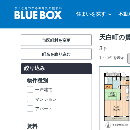
住まいを探す
不動
天白町の
市区町村を変更
3
件
町名を絞り込む
1 ～ 3件を表示
絞り込み
物件種別
一戸建て
マンション
アパート
賃料