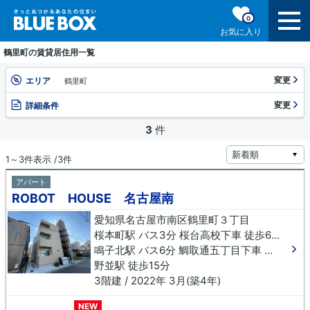
0
お気に入り
鶴里町の賃貸居住用一覧
変更
エリア
鶴里町
変更
詳細条件
3
件
1～3件表示 /3件
アパート
ROBOT HOUSE 名古屋南
愛知県名古屋市南区鶴里町３丁目
桜本町駅 バス3分 桜台高校下車 徒歩6分
鳴子北駅 バス6分 鯛取通五丁目下車 徒歩7分
野並駅 徒歩15分
3階建 / 2022年 3月(築4年)
NEW