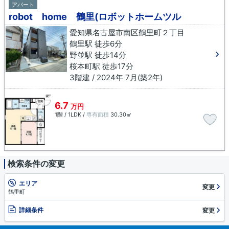
アパート
robot home 鶴里(ロボットホームツル
愛知県名古屋市南区鶴里町２丁目
鶴里駅 徒歩6分
野並駅 徒歩14分
桜本町駅 徒歩17分
3階建 / 2024年 7月(築2年)
6.7
万円
1階 / 1LDK /
専有面積
30.30㎡
検索条件の変更
エリア
変更
鶴里町
詳細条件
変更