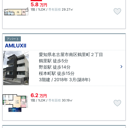
5.8
万円
1階 / 1LDK /
専有面積
29.27㎡
アパート
AMLUXⅡ
愛知県名古屋市南区鶴里町２丁目
鶴里駅 徒歩5分
野並駅 徒歩14分
桜本町駅 徒歩15分
3階建 / 2018年 3月(築8年)
6.2
万円
1階 / 1LDK /
専有面積
30.19㎡