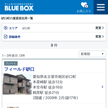
0
お気に入り
砂口町の賃貸居住用一覧
変更
エリア
砂口町
変更
詳細条件
3
件
1～3件表示 /3件
アパート
フィールド砂口
愛知県名古屋市南区砂口町
本星崎駅 徒歩12分
本笠寺駅 徒歩16分
鶴里駅 徒歩21分
2階建 / 2009年 2月(築17年)