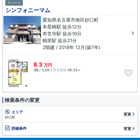
アパート
シンフォニーマム
愛知県名古屋市南区砂口町
本星崎駅 徒歩12分
本笠寺駅 徒歩16分
鶴里駅 徒歩21分
2階建 / 2018年 12月(築7年)
8.3
万円
1階 / 1LDK /
専有面積
46.33㎡
検索条件の変更
エリア
変更
砂口町
詳細条件
変更